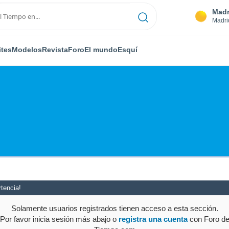
Madr
Madri
ites
Modelos
Revista
Foro
El mundo
Esquí
tencia!
Solamente usuarios registrados tienen acceso a esta sección.
Por favor inicia sesión más abajo o
registra una cuenta
con Foro d