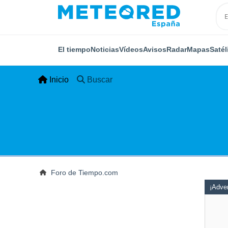
El tiempo
Noticias
Vídeos
Avisos
Radar
Mapas
Satél
Inicio
Buscar
Foro de Tiempo.com
¡Adver