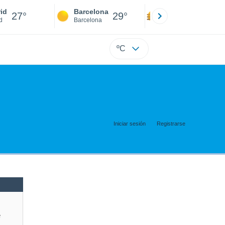
id
Barcelona
Sevilla
27°
29°
27°
d
Barcelona
Sevilla
ºC
Iniciar sesión
Registrarse
e