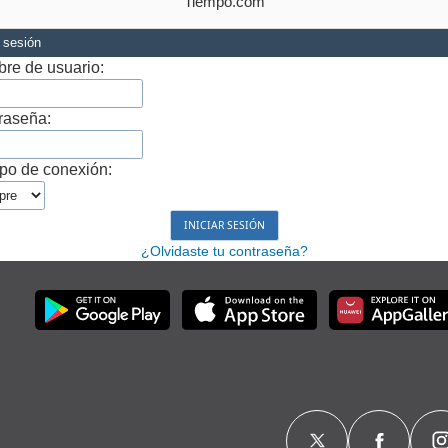
Tiempo.com
r sesión
re de usuario:
raseña:
po de conexión:
¿Olvidaste tu contraseña?