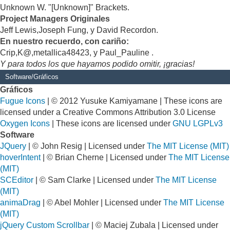
Unknown W. "[Unknown]" Brackets.
Project Managers Originales
Jeff Lewis,Joseph Fung, y David Recordon.
En nuestro recuerdo, con cariño:
Crip,K@,metallica48423, y Paul_Pauline .
Y para todos los que hayamos podido omitir, ¡gracias!
Software/Gráficos
Gráficos
Fugue Icons
| © 2012 Yusuke Kamiyamane | These icons are
licensed under a Creative Commons Attribution 3.0 License
Oxygen Icons
| These icons are licensed under
GNU LGPLv3
Software
JQuery
| © John Resig | Licensed under
The MIT License (MIT)
hoverIntent
| © Brian Cherne | Licensed under
The MIT License
(MIT)
SCEditor
| © Sam Clarke | Licensed under
The MIT License
(MIT)
animaDrag
| © Abel Mohler | Licensed under
The MIT License
(MIT)
jQuery Custom Scrollbar
| © Maciej Zubala | Licensed under