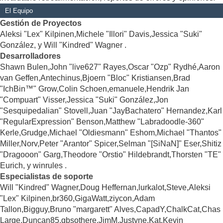
El Equipo
Gestión de Proyectos
Aleksi "Lex" Kilpinen,Michele "Illori" Davis,Jessica "Suki"
González, y Will "Kindred" Wagner .
Desarrolladores
Shawn Bulen,John "live627" Rayes,Oscar "Ozp" Rydhé,Aaron
van Geffen,Antechinus,Bjoern "Bloc" Kristiansen,Brad
"IchBin™" Grow,Colin Schoen,emanuele,Hendrik Jan
"Compuart" Visser,Jessica "Suki" González,Jon
"Sesquipedalian" Stovell,Juan "JayBachatero" Hernandez,Karl
"RegularExpression" Benson,Matthew "Labradoodle-360"
Kerle,Grudge,Michael "Oldiesmann" Eshom,Michael "Thantos"
Miller,Norv,Peter "Arantor" Spicer,Selman "[SiNaN]" Eser,Shitiz
"Dragooon" Garg,Theodore "Orstio" Hildebrandt,Thorsten "TE"
Eurich, y winrules .
Especialistas de soporte
Will "Kindred" Wagner,Doug Heffernan,lurkalot,Steve,Aleksi
"Lex" Kilpinen,br360,GigaWatt,ziycon,Adam
Tallon,Bigguy,Bruno "margarett" Alves,CapadY,ChalkCat,Chas
Large,Duncan85,gbsothere,JimM,Justyne,Kat,Kevin