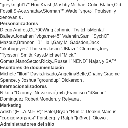
"greyknight17" Hou,Krash,Mashby,Michael Colin Blaber,Old
Fossil,S-Ace,shadav,Storman™,Wade "sησω" Poulsen, y
xenovanis .
Personalizadores
Diego Andrés,GL700Wing,Johnnie "TwitchisMental"
Ballew,Jonathan "vbgamer45" Valentin,Sami "SychO"
Mazouz,Brannon "B" Hall,Gary M. Gadsdon,Jack
"akabugeyes" Thorsen,Jason "JBlaze" Clemons,Joey
"Tyrsson" Smith,Kays,Michael "Mick."
Gomez,NanoSector,Ricky.,Russell "NEND" Najar, y SA™ .
Escritores de documentación
Michele "Illori" Davis,Irisado,AngelinaBelle,Chainy,Graeme
Spence, y Joshua "groundup" Dickerson .
Internacionalizadores
Nikola "Dzonny" Novaković,m4z,Francisco "d3vcho"
Domínguez,Robert Monden, y Relyana .
Marketing
Adish "(F.L.A.M.E.R)" Patel,Bryan "Runic" Deakin,Marcus
"cσσкιє мσηѕтєя" Forsberg, y Ralph "[n3rve]" Otowo .
Administradores del sitio