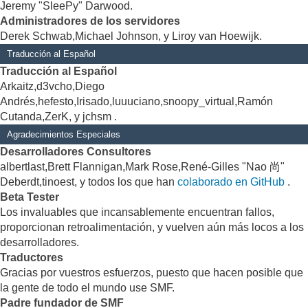
Jeremy "SleePy" Darwood.
Administradores de los servidores
Derek Schwab,Michael Johnson, y Liroy van Hoewijk.
Traducción al Español
Traducción al Español
Arkaitz,d3vcho,Diego
Andrés,hefesto,Irisado,luuuciano,snoopy_virtual,Ramón
Cutanda,ZerK, y jchsm .
Agradecimientos Especiales
Desarrolladores Consultores
albertlast,Brett Flannigan,Mark Rose,René-Gilles "Nao 尚"
Deberdt,tinoest, y todos los que han
colaborado en GitHub
.
Beta Tester
Los invaluables que incansablemente encuentran fallos,
proporcionan retroalimentación, y vuelven aún más locos a los
desarrolladores.
Traductores
Gracias por vuestros esfuerzos, puesto que hacen posible que
la gente de todo el mundo use SMF.
Padre fundador de SMF