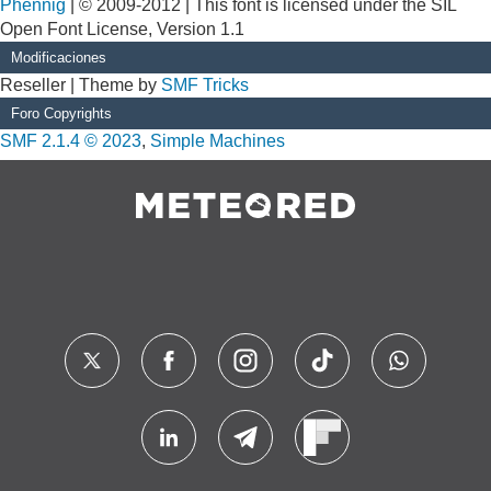
Phennig
| © 2009-2012 | This font is licensed under the SIL
Open Font License, Version 1.1
Modificaciones
Reseller | Theme by
SMF Tricks
Foro Copyrights
SMF 2.1.4 © 2023
,
Simple Machines