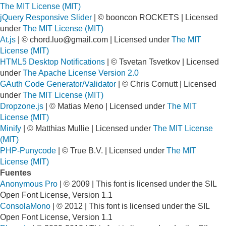
The MIT License (MIT)
jQuery Responsive Slider
| © booncon ROCKETS | Licensed
under
The MIT License (MIT)
At.js
| ©
chord.luo@gmail.com
| Licensed under
The MIT
License (MIT)
HTML5 Desktop Notifications
| © Tsvetan Tsvetkov | Licensed
under
The Apache License Version 2.0
GAuth Code Generator/Validator
| © Chris Cornutt | Licensed
under
The MIT License (MIT)
Dropzone.js
| © Matias Meno | Licensed under
The MIT
License (MIT)
Minify
| © Matthias Mullie | Licensed under
The MIT License
(MIT)
PHP-Punycode
| © True B.V. | Licensed under
The MIT
License (MIT)
Fuentes
Anonymous Pro
| © 2009 | This font is licensed under the SIL
Open Font License, Version 1.1
ConsolaMono
| © 2012 | This font is licensed under the SIL
Open Font License, Version 1.1