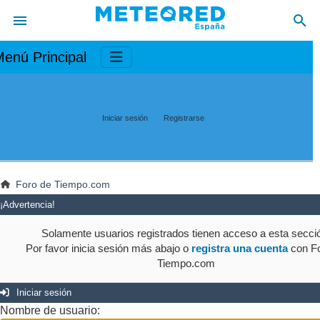
enú Principal
Iniciar sesión
Registrarse
Foro de Tiempo.com
¡Advertencia!
Solamente usuarios registrados tienen acceso a esta secci
Por favor inicia sesión más abajo o
registra una cuenta
con Fo
Tiempo.com
Iniciar sesión
Nombre de usuario: