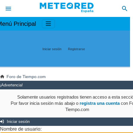
enú Principal
Iniciar sesión
Registrarse
Foro de Tiempo.com
¡Advertencia!
Solamente usuarios registrados tienen acceso a esta secci
Por favor inicia sesión más abajo o
registra una cuenta
con Fo
Tiempo.com
Iniciar sesión
Nombre de usuario: