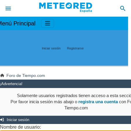
enú Principal
Iniciar sesión
Registrarse
Foro de Tiempo.com
¡Advertencia!
Solamente usuarios registrados tienen acceso a esta secci
Por favor inicia sesión más abajo o
registra una cuenta
con Fo
Tiempo.com
Iniciar sesión
Nombre de usuario: