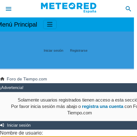
enú Principal
Iniciar sesión
Registrarse
Foro de Tiempo.com
¡Advertencia!
Solamente usuarios registrados tienen acceso a esta secci
Por favor inicia sesión más abajo o
registra una cuenta
con Fo
Tiempo.com
Iniciar sesión
Nombre de usuario: