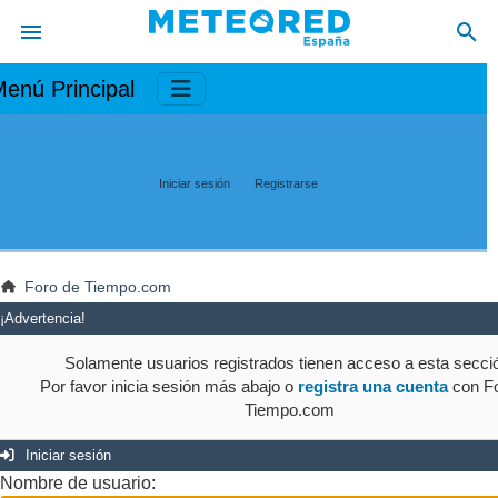
enú Principal
Iniciar sesión
Registrarse
Foro de Tiempo.com
¡Advertencia!
Solamente usuarios registrados tienen acceso a esta secci
Por favor inicia sesión más abajo o
registra una cuenta
con Fo
Tiempo.com
Iniciar sesión
Nombre de usuario: