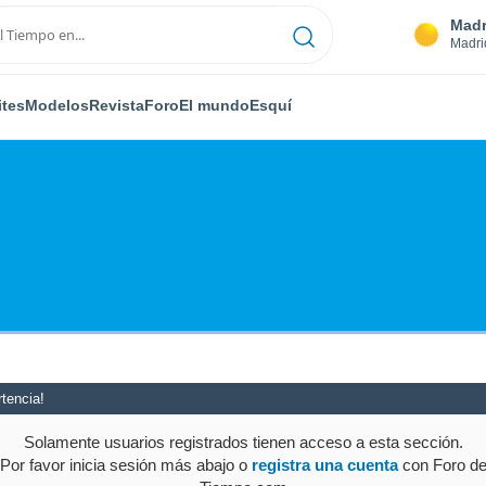
Madr
Madri
ites
Modelos
Revista
Foro
El mundo
Esquí
tencia!
Solamente usuarios registrados tienen acceso a esta sección.
Por favor inicia sesión más abajo o
registra una cuenta
con Foro d