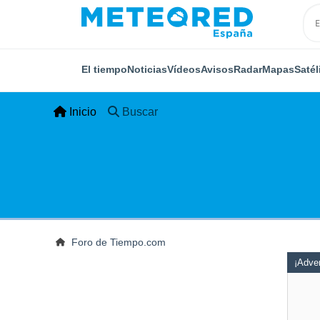
El tiempo
Noticias
Vídeos
Avisos
Radar
Mapas
Satél
Inicio
Buscar
Foro de Tiempo.com
¡Adver