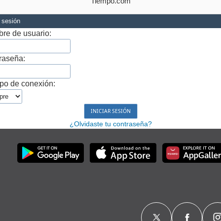
Tiempo.com
r sesión
re de usuario:
raseña:
po de conexión:
¿Olvidaste tu contraseña?