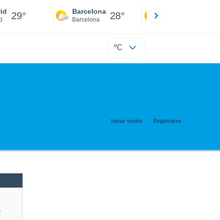
id
Barcelona
Sevilla
29°
28°
31°
d
Barcelona
Sevilla
ºC
Iniciar sesión
Registrarse
e