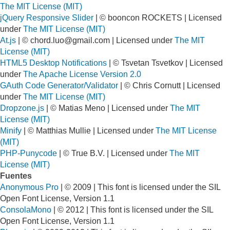
The MIT License (MIT)
jQuery Responsive Slider
| © booncon ROCKETS | Licensed
under
The MIT License (MIT)
At.js
| ©
chord.luo@gmail.com
| Licensed under
The MIT
License (MIT)
HTML5 Desktop Notifications
| © Tsvetan Tsvetkov | Licensed
under
The Apache License Version 2.0
GAuth Code Generator/Validator
| © Chris Cornutt | Licensed
under
The MIT License (MIT)
Dropzone.js
| © Matias Meno | Licensed under
The MIT
License (MIT)
Minify
| © Matthias Mullie | Licensed under
The MIT License
(MIT)
PHP-Punycode
| © True B.V. | Licensed under
The MIT
License (MIT)
Fuentes
Anonymous Pro
| © 2009 | This font is licensed under the SIL
Open Font License, Version 1.1
ConsolaMono
| © 2012 | This font is licensed under the SIL
Open Font License, Version 1.1