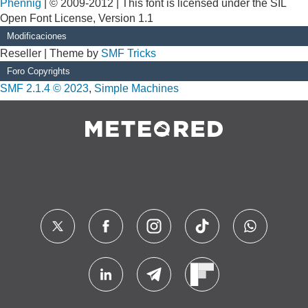
Phennig
| © 2009-2012 | This font is licensed under the SIL
Open Font License, Version 1.1
Modificaciones
Reseller | Theme by
SMF Tricks
Foro Copyrights
SMF 2.1.4 © 2023
,
Simple Machines