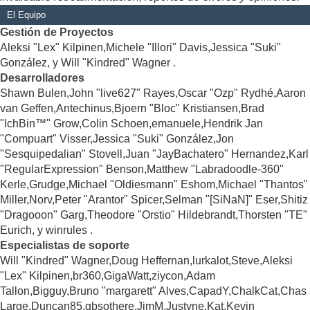
El Equipo
Gestión de Proyectos
Aleksi "Lex" Kilpinen,Michele "Illori" Davis,Jessica "Suki"
González, y Will "Kindred" Wagner .
Desarrolladores
Shawn Bulen,John "live627" Rayes,Oscar "Ozp" Rydhé,Aaron
van Geffen,Antechinus,Bjoern "Bloc" Kristiansen,Brad
"IchBin™" Grow,Colin Schoen,emanuele,Hendrik Jan
"Compuart" Visser,Jessica "Suki" González,Jon
"Sesquipedalian" Stovell,Juan "JayBachatero" Hernandez,Karl
"RegularExpression" Benson,Matthew "Labradoodle-360"
Kerle,Grudge,Michael "Oldiesmann" Eshom,Michael "Thantos"
Miller,Norv,Peter "Arantor" Spicer,Selman "[SiNaN]" Eser,Shitiz
"Dragooon" Garg,Theodore "Orstio" Hildebrandt,Thorsten "TE"
Eurich, y winrules .
Especialistas de soporte
Will "Kindred" Wagner,Doug Heffernan,lurkalot,Steve,Aleksi
"Lex" Kilpinen,br360,GigaWatt,ziycon,Adam
Tallon,Bigguy,Bruno "margarett" Alves,CapadY,ChalkCat,Chas
Large,Duncan85,gbsothere,JimM,Justyne,Kat,Kevin