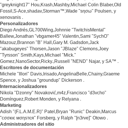
"greyknight17" Hou,Krash,Mashby,Michael Colin Blaber,Old
Fossil,S-Ace,shadav,Storman™,Wade "sησω" Poulsen, y
xenovanis .
Personalizadores
Diego Andrés,GL700Wing,Johnnie "TwitchisMental"
Ballew,Jonathan "vbgamer45" Valentin,Sami "SychO"
Mazouz,Brannon "B" Hall,Gary M. Gadsdon,Jack
"akabugeyes" Thorsen,Jason "JBlaze" Clemons,Joey
"Tyrsson" Smith,Kays,Michael "Mick."
Gomez,NanoSector,Ricky.,Russell "NEND" Najar, y SA™ .
Escritores de documentación
Michele "Illori" Davis,Irisado,AngelinaBelle,Chainy,Graeme
Spence, y Joshua "groundup" Dickerson .
Internacionalizadores
Nikola "Dzonny" Novaković,m4z,Francisco "d3vcho"
Domínguez,Robert Monden, y Relyana .
Marketing
Adish "(F.L.A.M.E.R)" Patel,Bryan "Runic" Deakin,Marcus
"cσσкιє мσηѕтєя" Forsberg, y Ralph "[n3rve]" Otowo .
Administradores del sitio