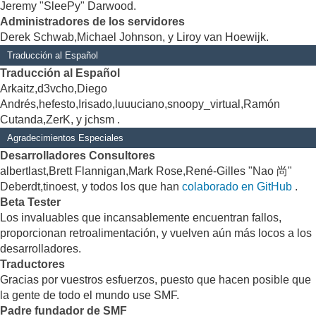
Jeremy "SleePy" Darwood.
Administradores de los servidores
Derek Schwab,Michael Johnson, y Liroy van Hoewijk.
Traducción al Español
Traducción al Español
Arkaitz,d3vcho,Diego
Andrés,hefesto,Irisado,luuuciano,snoopy_virtual,Ramón
Cutanda,ZerK, y jchsm .
Agradecimientos Especiales
Desarrolladores Consultores
albertlast,Brett Flannigan,Mark Rose,René-Gilles "Nao 尚"
Deberdt,tinoest, y todos los que han
colaborado en GitHub
.
Beta Tester
Los invaluables que incansablemente encuentran fallos,
proporcionan retroalimentación, y vuelven aún más locos a los
desarrolladores.
Traductores
Gracias por vuestros esfuerzos, puesto que hacen posible que
la gente de todo el mundo use SMF.
Padre fundador de SMF