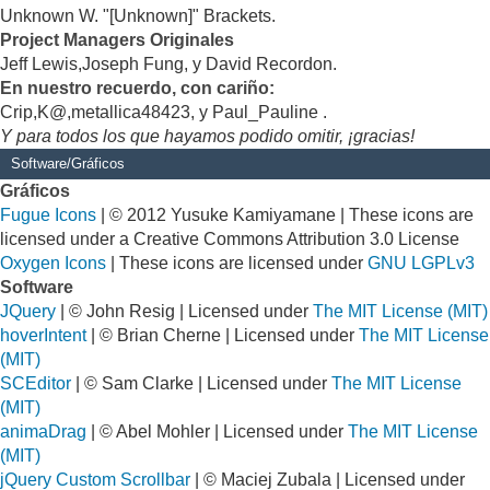
Unknown W. "[Unknown]" Brackets.
Project Managers Originales
Jeff Lewis,Joseph Fung, y David Recordon.
En nuestro recuerdo, con cariño:
Crip,K@,metallica48423, y Paul_Pauline .
Y para todos los que hayamos podido omitir, ¡gracias!
Software/Gráficos
Gráficos
Fugue Icons
| © 2012 Yusuke Kamiyamane | These icons are
licensed under a Creative Commons Attribution 3.0 License
Oxygen Icons
| These icons are licensed under
GNU LGPLv3
Software
JQuery
| © John Resig | Licensed under
The MIT License (MIT)
hoverIntent
| © Brian Cherne | Licensed under
The MIT License
(MIT)
SCEditor
| © Sam Clarke | Licensed under
The MIT License
(MIT)
animaDrag
| © Abel Mohler | Licensed under
The MIT License
(MIT)
jQuery Custom Scrollbar
| © Maciej Zubala | Licensed under