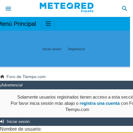
enú Principal
Iniciar sesión
Registrarse
Foro de Tiempo.com
¡Advertencia!
Solamente usuarios registrados tienen acceso a esta secci
Por favor inicia sesión más abajo o
registra una cuenta
con Fo
Tiempo.com
Iniciar sesión
Nombre de usuario: