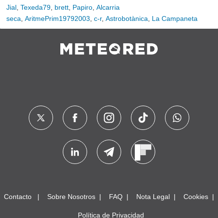
Jial
,
Texeda79
,
brett
,
Papiro
,
Alcarria
seca
,
AritmePrim19792003
,
c-r
,
Astrobotànica
,
La Campaneta
Contacto
Sobre Nosotros
FAQ
Nota Legal
Cookies
Política de Privacidad