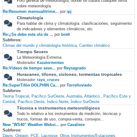
Foro general de meteorología, donde se tratará cualquier tema
sobre meteorología.
Re:Resumen mensual/trime...
por
ipj
Climatología
Para hablar de clima y climatología: clasificaciones, seguimiento
de indicadores y elementos climáticos, etc
Re:¿Se debe esta ola de ...
por
brett
Subforos
Climas del mundo y climatología histórica
Cambio climático
Tiempo Severo
La Meteorología Extrema
Moderador:
Kazatormentas
Re:Vídeos de tiempo seve...
por
Reysagrado
Huracanes, tifones, ciclones, tormentas tropicales
Moderador:
rayo_cruces
Re:SuperTifón DOLPHIN Ca...
por
Torrelloviedo
Subforos
Teoría Tropical
Pacífico SurOeste
Australia
Atlántico
Pacífico Este y
Central
Pacífico Oeste
Índico Norte
Índico SurOeste
Técnica e instrumentos meteorológicos
Todo lo relativo a los instrumentos de medición, técnicas y
trucos, formas de uso, compra-venta, consejos...
New "WS40" Weather Websi...
por
Cavaliere
Subforos
Davis
Oregon
PCE
Lacrosse
Otros Instrumentos/Estaciones