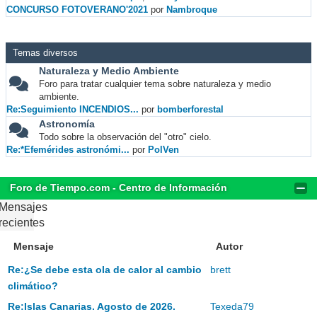
CONCURSO FOTOVERANO'2021
por
Nambroque
Temas diversos
Naturaleza y Medio Ambiente
Foro para tratar cualquier tema sobre naturaleza y medio
ambiente.
Re:Seguimiento INCENDIOS...
por
bomberforestal
Astronomía
Todo sobre la observación del "otro" cielo.
Re:*Efemérides astronómi...
por
PolVen
Foro de Tiempo.com - Centro de Información
Mensajes
recientes
Mensaje
Autor
Re:¿Se debe esta ola de calor al cambio
brett
climático?
Re:Islas Canarias. Agosto de 2026.
Texeda79