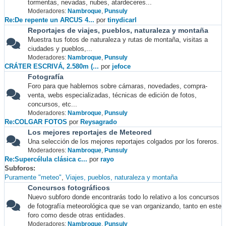
tormentas, nevadas, nubes, atardeceres...
Moderadores:
Nambroque
,
Punsuly
Re:De repente un ARCUS 4...
por
tinydicarl
Reportajes de viajes, pueblos, naturaleza y montaña
Muestra tus fotos de naturaleza y rutas de montaña, visitas a
ciudades y pueblos,...
Moderadores:
Nambroque
,
Punsuly
CRÁTER ESCRIVÁ, 2.580m (...
por
jefoce
Fotografía
Foro para que hablemos sobre cámaras, novedades, compra-
venta, webs especializadas, técnicas de edición de fotos,
concursos, etc...
Moderadores:
Nambroque
,
Punsuly
Re:COLGAR FOTOS
por
Reysagrado
Los mejores reportajes de Meteored
Una selección de los mejores reportajes colgados por los foreros.
Moderadores:
Nambroque
,
Punsuly
Re:Supercélula clásica c...
por
rayo
Subforos
Puramente "meteo"
Viajes, pueblos, naturaleza y montaña
Concursos fotográficos
Nuevo subforo donde encontrarás todo lo relativo a los concursos
de fotografía meteorológica que se van organizando, tanto en este
foro como desde otras entidades.
Moderadores:
Nambroque
,
Punsuly