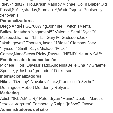
"greyknight17" Hou,Krash,Mashby,Michael Colin Blaber,Old
Fossil,S-Ace,shadav,Storman™,Wade "sησω" Poulsen, y
xenovanis .
Personalizadores
Diego Andrés,GL700Wing,Johnnie "TwitchisMental"
Ballew,Jonathan "vbgamer45" Valentin,Sami "SychO"
Mazouz,Brannon "B" Hall,Gary M. Gadsdon,Jack
"akabugeyes" Thorsen,Jason "JBlaze" Clemons,Joey
"Tyrsson" Smith,Kays,Michael "Mick."
Gomez,NanoSector,Ricky.,Russell "NEND" Najar, y SA™ .
Escritores de documentación
Michele "Illori" Davis,Irisado,AngelinaBelle,Chainy,Graeme
Spence, y Joshua "groundup" Dickerson .
Internacionalizadores
Nikola "Dzonny" Novaković,m4z,Francisco "d3vcho"
Domínguez,Robert Monden, y Relyana .
Marketing
Adish "(F.L.A.M.E.R)" Patel,Bryan "Runic" Deakin,Marcus
"cσσкιє мσηѕтєя" Forsberg, y Ralph "[n3rve]" Otowo .
Administradores del sitio