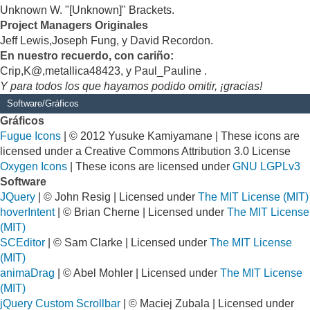
Unknown W. "[Unknown]" Brackets.
Project Managers Originales
Jeff Lewis,Joseph Fung, y David Recordon.
En nuestro recuerdo, con cariño:
Crip,K@,metallica48423, y Paul_Pauline .
Y para todos los que hayamos podido omitir, ¡gracias!
Software/Gráficos
Gráficos
Fugue Icons
| © 2012 Yusuke Kamiyamane | These icons are
licensed under a Creative Commons Attribution 3.0 License
Oxygen Icons
| These icons are licensed under
GNU LGPLv3
Software
JQuery
| © John Resig | Licensed under
The MIT License (MIT)
hoverIntent
| © Brian Cherne | Licensed under
The MIT License
(MIT)
SCEditor
| © Sam Clarke | Licensed under
The MIT License
(MIT)
animaDrag
| © Abel Mohler | Licensed under
The MIT License
(MIT)
jQuery Custom Scrollbar
| © Maciej Zubala | Licensed under