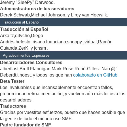
Jeremy "SleePy" Darwood.
Administradores de los servidores
Derek Schwab,Michael Johnson, y Liroy van Hoewijk.
Traducción al Español
Traducción al Español
Arkaitz,d3vcho,Diego
Andrés,hefesto,Irisado,luuuciano,snoopy_virtual,Ramón
Cutanda,ZerK, y jchsm .
Agradecimientos Especiales
Desarrolladores Consultores
albertlast,Brett Flannigan,Mark Rose,René-Gilles "Nao 尚"
Deberdt,tinoest, y todos los que han
colaborado en GitHub
.
Beta Tester
Los invaluables que incansablemente encuentran fallos,
proporcionan retroalimentación, y vuelven aún más locos a los
desarrolladores.
Traductores
Gracias por vuestros esfuerzos, puesto que hacen posible que
la gente de todo el mundo use SMF.
Padre fundador de SMF