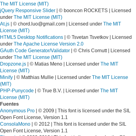
The MIT License (MIT)
jQuery Responsive Slider
| © booncon ROCKETS | Licensed
under
The MIT License (MIT)
At.js
| ©
chord.luo@gmail.com
| Licensed under
The MIT
License (MIT)
HTML5 Desktop Notifications
| © Tsvetan Tsvetkov | Licensed
under
The Apache License Version 2.0
GAuth Code Generator/Validator
| © Chris Cornutt | Licensed
under
The MIT License (MIT)
Dropzone.js
| © Matias Meno | Licensed under
The MIT
License (MIT)
Minify
| © Matthias Mullie | Licensed under
The MIT License
(MIT)
PHP-Punycode
| © True B.V. | Licensed under
The MIT
License (MIT)
Fuentes
Anonymous Pro
| © 2009 | This font is licensed under the SIL
Open Font License, Version 1.1
ConsolaMono
| © 2012 | This font is licensed under the SIL
Open Font License, Version 1.1