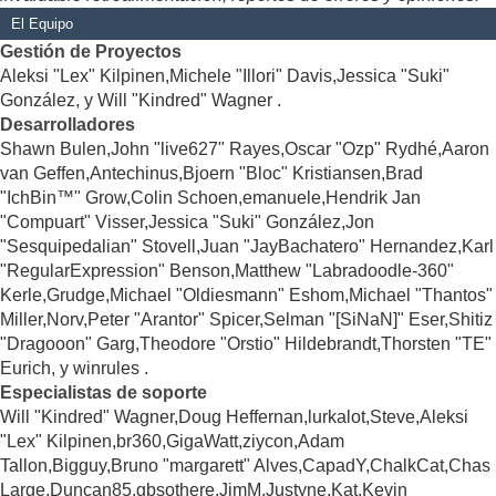
El Equipo
Gestión de Proyectos
Aleksi "Lex" Kilpinen,Michele "Illori" Davis,Jessica "Suki"
González, y Will "Kindred" Wagner .
Desarrolladores
Shawn Bulen,John "live627" Rayes,Oscar "Ozp" Rydhé,Aaron
van Geffen,Antechinus,Bjoern "Bloc" Kristiansen,Brad
"IchBin™" Grow,Colin Schoen,emanuele,Hendrik Jan
"Compuart" Visser,Jessica "Suki" González,Jon
"Sesquipedalian" Stovell,Juan "JayBachatero" Hernandez,Karl
"RegularExpression" Benson,Matthew "Labradoodle-360"
Kerle,Grudge,Michael "Oldiesmann" Eshom,Michael "Thantos"
Miller,Norv,Peter "Arantor" Spicer,Selman "[SiNaN]" Eser,Shitiz
"Dragooon" Garg,Theodore "Orstio" Hildebrandt,Thorsten "TE"
Eurich, y winrules .
Especialistas de soporte
Will "Kindred" Wagner,Doug Heffernan,lurkalot,Steve,Aleksi
"Lex" Kilpinen,br360,GigaWatt,ziycon,Adam
Tallon,Bigguy,Bruno "margarett" Alves,CapadY,ChalkCat,Chas
Large,Duncan85,gbsothere,JimM,Justyne,Kat,Kevin