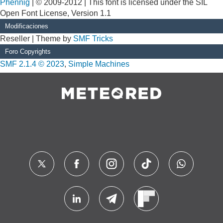
Phennig
| © 2009-2012 | This font is licensed under the SIL
Open Font License, Version 1.1
Modificaciones
Reseller | Theme by
SMF Tricks
Foro Copyrights
SMF 2.1.4 © 2023
,
Simple Machines