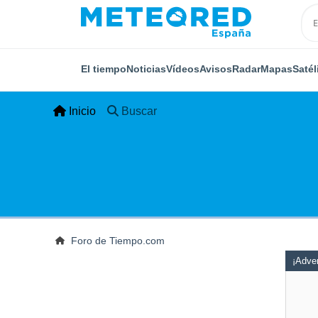
El tiempo
Noticias
Vídeos
Avisos
Radar
Mapas
Satél
Inicio
Buscar
Foro de Tiempo.com
¡Adver