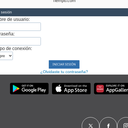
Tiempo.com
r sesión
re de usuario:
raseña:
po de conexión:
¿Olvidaste tu contraseña?