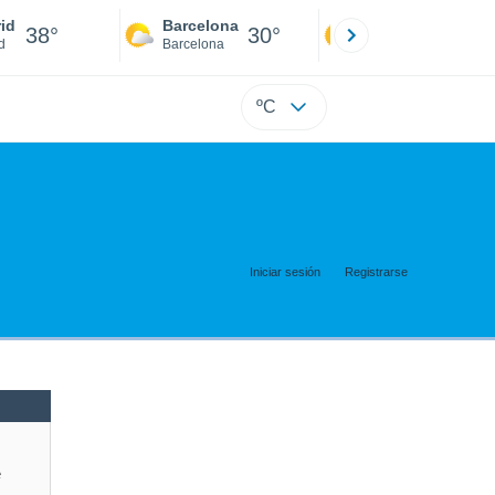
id
Barcelona
Sevilla
38°
30°
41°
d
Barcelona
Sevilla
ºC
Iniciar sesión
Registrarse
e