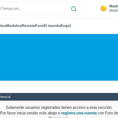
Madr
Madri
ites
Modelos
Revista
Foro
El mundo
Esquí
tencia!
Solamente usuarios registrados tienen acceso a esta sección.
Por favor inicia sesión más abajo o
registra una cuenta
con Foro d