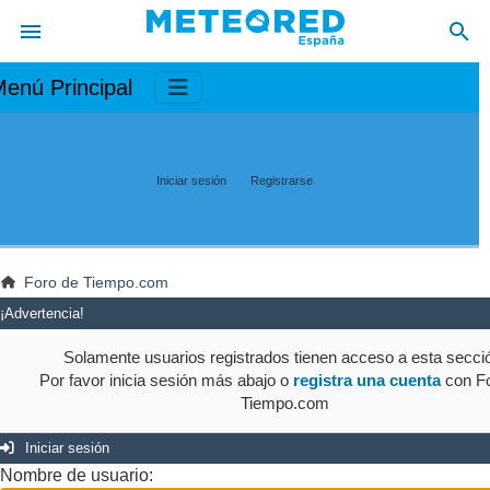
enú Principal
Iniciar sesión
Registrarse
Foro de Tiempo.com
¡Advertencia!
Solamente usuarios registrados tienen acceso a esta secci
Por favor inicia sesión más abajo o
registra una cuenta
con Fo
Tiempo.com
Iniciar sesión
Nombre de usuario: