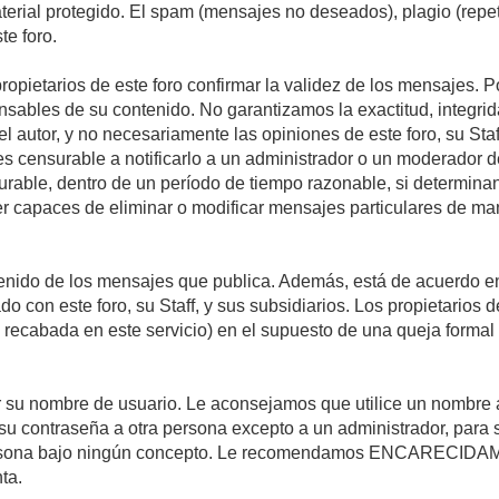
material protegido. El spam (mensajes no deseados), plagio (re
te foro.
propietarios de este foro confirmar la validez de los mensajes.
sables de su contenido. No garantizamos la exactitud, integrid
autor, y no necesariamente las opiniones de este foro, su Staff, 
censurable a notificarlo a un administrador o un moderador del 
urable, dentro de un período de tiempo razonable, si determina
r capaces de eliminar o modificar mensajes particulares de mane
nido de los mensajes que publica. Además, está de acuerdo en 
ado con este foro, su Staff, y sus subsidiarios. Los propietarios
a recabada en este servicio) en el supuesto de una queja forma
egir su nombre de usuario. Le aconsejamos que utilice un nombr
su contraseña a otra persona excepto a un administrador, para 
rsona bajo ningún concepto. Le recomendamos ENCARECIDAME
ta.