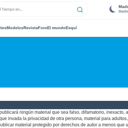
Madr
Madri
ites
Modelos
Revista
Foro
El mundo
Esquí
ublicará ningún material que sea falso, difamatorio, inexacto, ab
e invada la privacidad de otra persona, material para adultos, o
blicar material protegido por derechos de autor a menos que us