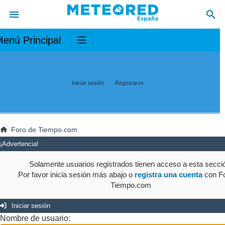
enú Principal
Iniciar sesión
Registrarse
Foro de Tiempo.com
¡Advertencia!
Solamente usuarios registrados tienen acceso a esta secci
Por favor inicia sesión más abajo o
registra una cuenta
con Fo
Tiempo.com
Iniciar sesión
Nombre de usuario: