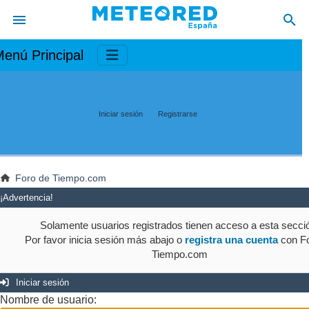
enú Principal
Iniciar sesión
Registrarse
Foro de Tiempo.com
¡Advertencia!
Solamente usuarios registrados tienen acceso a esta secci
Por favor inicia sesión más abajo o
registra una cuenta
con Fo
Tiempo.com
Iniciar sesión
Nombre de usuario: