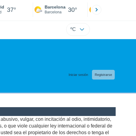
id
Barcelona
Sevilla
37°
30°
40°
d
Barcelona
Sevilla
ºC
Iniciar sesión
Registrarse
busivo, vulgar, con incitación al odio, intimidatorio,
 o que viole cualquier ley internacional o federal de
sted sea el propietario de los derechos o tenga el