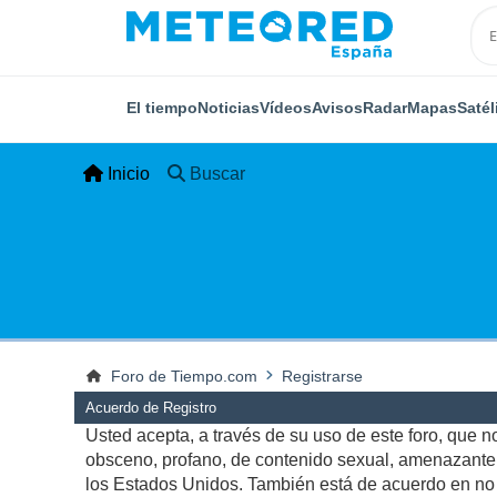
El tiempo
Noticias
Vídeos
Avisos
Radar
Mapas
Satél
Inicio
Buscar
Foro de Tiempo.com
Registrarse
Acuerdo de Registro
Usted acepta, a través de su uso de este foro, que no 
obsceno, profano, de contenido sexual, amenazante, q
los Estados Unidos. También está de acuerdo en no p