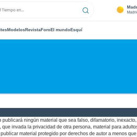
Madr
Madri
ites
Modelos
Revista
Foro
El mundo
Esquí
publicará ningún material que sea falso, difamatorio, inexacto, a
ue invada la privacidad de otra persona, material para adultos,
ublicar material protegido por derechos de autor a menos que u