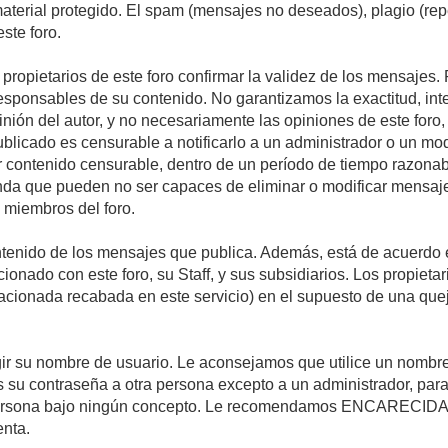
 material protegido. El spam (mensajes no deseados), plagio (r
ste foro.
s propietarios de este foro confirmar la validez de los mensaje
esponsables de su contenido. No garantizamos la exactitud, int
ón del autor, y no necesariamente las opiniones de este foro, su
licado es censurable a notificarlo a un administrador o un mode
ar contenido censurable, dentro de un período de tiempo razonab
enda que pueden no ser capaces de eliminar o modificar mensaje
s miembros del foro.
tenido de los mensajes que publica. Además, está de acuerdo e
acionado con este foro, su Staff, y sus subsidiarios. Los propiet
relacionada recabada en este servicio) en el supuesto de una qu
elegir su nombre de usuario. Le aconsejamos que utilice un nomb
s su contraseña a otra persona excepto a un administrador, para
ersona bajo ningún concepto. Le recomendamos ENCARECIDA
enta.