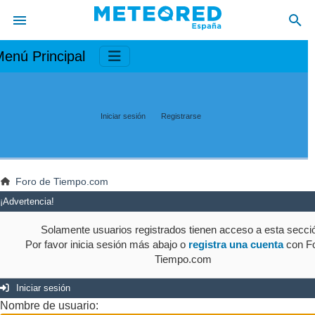
enú Principal
Iniciar sesión
Registrarse
Foro de Tiempo.com
¡Advertencia!
Solamente usuarios registrados tienen acceso a esta secci
Por favor inicia sesión más abajo o
registra una cuenta
con Fo
Tiempo.com
Iniciar sesión
Nombre de usuario: