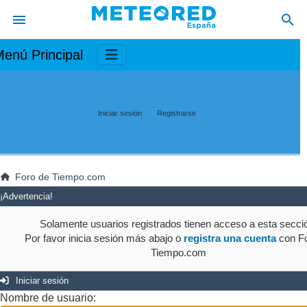
enú Principal
Iniciar sesión
Registrarse
Foro de Tiempo.com
¡Advertencia!
Solamente usuarios registrados tienen acceso a esta secci
Por favor inicia sesión más abajo o
registra una cuenta
con Fo
Tiempo.com
Iniciar sesión
Nombre de usuario: