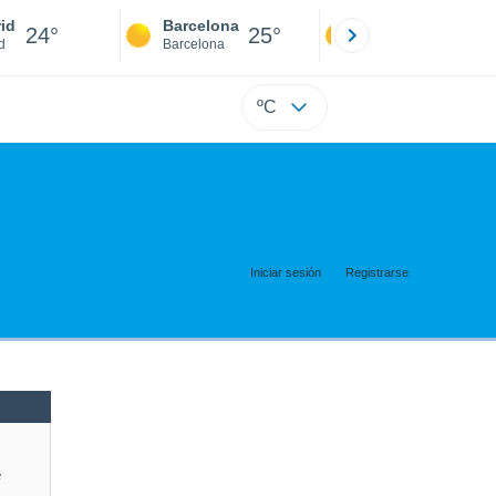
id
Barcelona
Sevilla
24°
25°
24°
d
Barcelona
Sevilla
ºC
Iniciar sesión
Registrarse
e