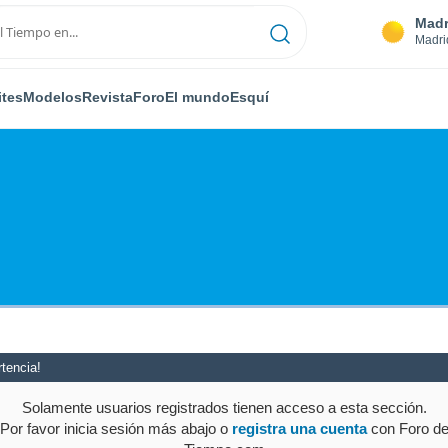
Madr
Madri
ites
Modelos
Revista
Foro
El mundo
Esquí
tencia!
Solamente usuarios registrados tienen acceso a esta sección.
Por favor inicia sesión más abajo o
registra una cuenta
con Foro d