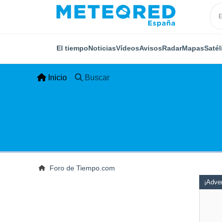
El tiempo
Noticias
Vídeos
Avisos
Radar
Mapas
Satél
Inicio
Buscar
Foro de Tiempo.com
¡Adver