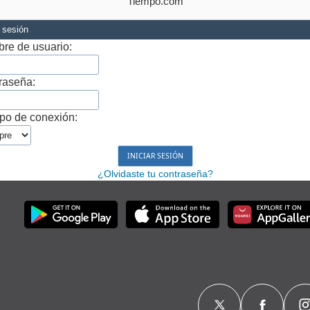
Tiempo.com
r sesión
re de usuario:
raseña:
po de conexión:
¿Olvidaste tu contraseña?