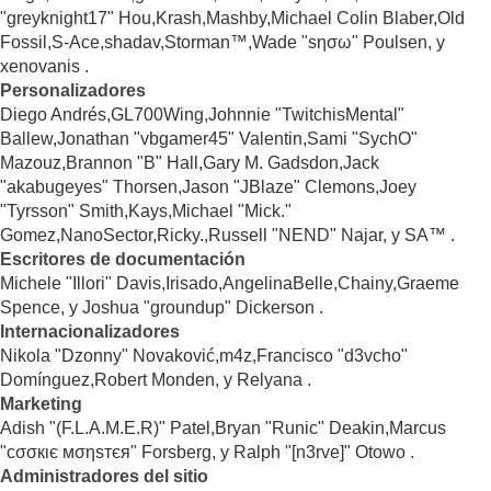
"greyknight17" Hou,Krash,Mashby,Michael Colin Blaber,Old
Fossil,S-Ace,shadav,Storman™,Wade "sησω" Poulsen, y
xenovanis .
Personalizadores
Diego Andrés,GL700Wing,Johnnie "TwitchisMental"
Ballew,Jonathan "vbgamer45" Valentin,Sami "SychO"
Mazouz,Brannon "B" Hall,Gary M. Gadsdon,Jack
"akabugeyes" Thorsen,Jason "JBlaze" Clemons,Joey
"Tyrsson" Smith,Kays,Michael "Mick."
Gomez,NanoSector,Ricky.,Russell "NEND" Najar, y SA™ .
Escritores de documentación
Michele "Illori" Davis,Irisado,AngelinaBelle,Chainy,Graeme
Spence, y Joshua "groundup" Dickerson .
Internacionalizadores
Nikola "Dzonny" Novaković,m4z,Francisco "d3vcho"
Domínguez,Robert Monden, y Relyana .
Marketing
Adish "(F.L.A.M.E.R)" Patel,Bryan "Runic" Deakin,Marcus
"cσσкιє мσηѕтєя" Forsberg, y Ralph "[n3rve]" Otowo .
Administradores del sitio