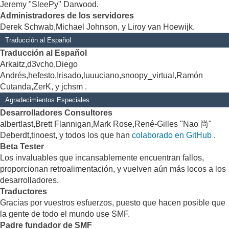
Jeremy "SleePy" Darwood.
Administradores de los servidores
Derek Schwab,Michael Johnson, y Liroy van Hoewijk.
Traducción al Español
Traducción al Español
Arkaitz,d3vcho,Diego
Andrés,hefesto,Irisado,luuuciano,snoopy_virtual,Ramón
Cutanda,ZerK, y jchsm .
Agradecimientos Especiales
Desarrolladores Consultores
albertlast,Brett Flannigan,Mark Rose,René-Gilles "Nao 尚"
Deberdt,tinoest, y todos los que han
colaborado en GitHub
.
Beta Tester
Los invaluables que incansablemente encuentran fallos,
proporcionan retroalimentación, y vuelven aún más locos a los
desarrolladores.
Traductores
Gracias por vuestros esfuerzos, puesto que hacen posible que
la gente de todo el mundo use SMF.
Padre fundador de SMF