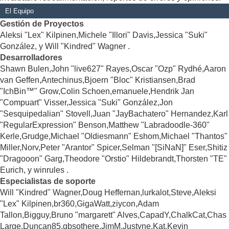
El Equipo
Gestión de Proyectos
Aleksi "Lex" Kilpinen,Michele "Illori" Davis,Jessica "Suki"
González, y Will "Kindred" Wagner .
Desarrolladores
Shawn Bulen,John "live627" Rayes,Oscar "Ozp" Rydhé,Aaron
van Geffen,Antechinus,Bjoern "Bloc" Kristiansen,Brad
"IchBin™" Grow,Colin Schoen,emanuele,Hendrik Jan
"Compuart" Visser,Jessica "Suki" González,Jon
"Sesquipedalian" Stovell,Juan "JayBachatero" Hernandez,Karl
"RegularExpression" Benson,Matthew "Labradoodle-360"
Kerle,Grudge,Michael "Oldiesmann" Eshom,Michael "Thantos"
Miller,Norv,Peter "Arantor" Spicer,Selman "[SiNaN]" Eser,Shitiz
"Dragooon" Garg,Theodore "Orstio" Hildebrandt,Thorsten "TE"
Eurich, y winrules .
Especialistas de soporte
Will "Kindred" Wagner,Doug Heffernan,lurkalot,Steve,Aleksi
"Lex" Kilpinen,br360,GigaWatt,ziycon,Adam
Tallon,Bigguy,Bruno "margarett" Alves,CapadY,ChalkCat,Chas
Large,Duncan85,gbsothere,JimM,Justyne,Kat,Kevin