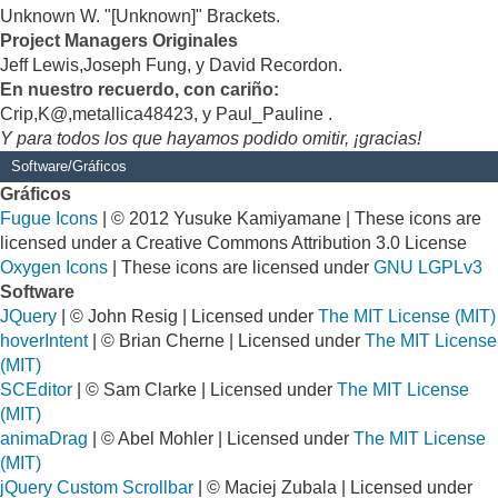
Unknown W. "[Unknown]" Brackets.
Project Managers Originales
Jeff Lewis,Joseph Fung, y David Recordon.
En nuestro recuerdo, con cariño:
Crip,K@,metallica48423, y Paul_Pauline .
Y para todos los que hayamos podido omitir, ¡gracias!
Software/Gráficos
Gráficos
Fugue Icons
| © 2012 Yusuke Kamiyamane | These icons are
licensed under a Creative Commons Attribution 3.0 License
Oxygen Icons
| These icons are licensed under
GNU LGPLv3
Software
JQuery
| © John Resig | Licensed under
The MIT License (MIT)
hoverIntent
| © Brian Cherne | Licensed under
The MIT License
(MIT)
SCEditor
| © Sam Clarke | Licensed under
The MIT License
(MIT)
animaDrag
| © Abel Mohler | Licensed under
The MIT License
(MIT)
jQuery Custom Scrollbar
| © Maciej Zubala | Licensed under