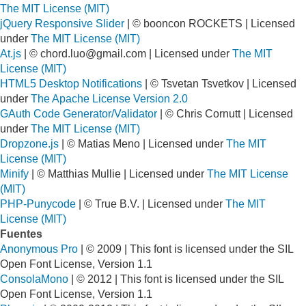
The MIT License (MIT)
jQuery Responsive Slider
| © booncon ROCKETS | Licensed
under
The MIT License (MIT)
At.js
| ©
chord.luo@gmail.com
| Licensed under
The MIT
License (MIT)
HTML5 Desktop Notifications
| © Tsvetan Tsvetkov | Licensed
under
The Apache License Version 2.0
GAuth Code Generator/Validator
| © Chris Cornutt | Licensed
under
The MIT License (MIT)
Dropzone.js
| © Matias Meno | Licensed under
The MIT
License (MIT)
Minify
| © Matthias Mullie | Licensed under
The MIT License
(MIT)
PHP-Punycode
| © True B.V. | Licensed under
The MIT
License (MIT)
Fuentes
Anonymous Pro
| © 2009 | This font is licensed under the SIL
Open Font License, Version 1.1
ConsolaMono
| © 2012 | This font is licensed under the SIL
Open Font License, Version 1.1