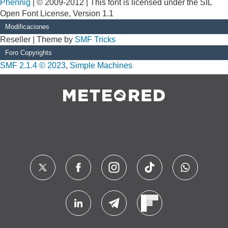
Phennig
| © 2009-2012 | This font is licensed under the SIL
Open Font License, Version 1.1
Modificaciones
Reseller | Theme by
SMF Tricks
Foro Copyrights
SMF 2.1.4 © 2023
,
Simple Machines