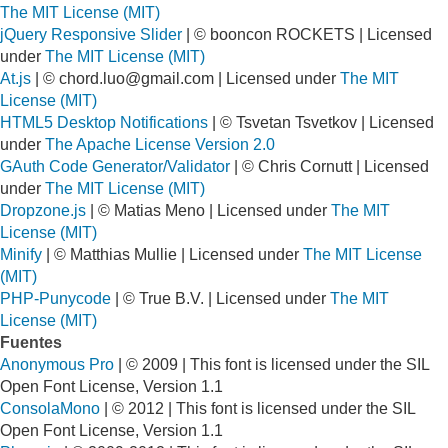
The MIT License (MIT)
jQuery Responsive Slider
| © booncon ROCKETS | Licensed
under
The MIT License (MIT)
At.js
| ©
chord.luo@gmail.com
| Licensed under
The MIT
License (MIT)
HTML5 Desktop Notifications
| © Tsvetan Tsvetkov | Licensed
under
The Apache License Version 2.0
GAuth Code Generator/Validator
| © Chris Cornutt | Licensed
under
The MIT License (MIT)
Dropzone.js
| © Matias Meno | Licensed under
The MIT
License (MIT)
Minify
| © Matthias Mullie | Licensed under
The MIT License
(MIT)
PHP-Punycode
| © True B.V. | Licensed under
The MIT
License (MIT)
Fuentes
Anonymous Pro
| © 2009 | This font is licensed under the SIL
Open Font License, Version 1.1
ConsolaMono
| © 2012 | This font is licensed under the SIL
Open Font License, Version 1.1