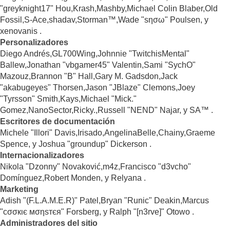
"greyknight17" Hou,Krash,Mashby,Michael Colin Blaber,Old
Fossil,S-Ace,shadav,Storman™,Wade "sησω" Poulsen, y
xenovanis .
Personalizadores
Diego Andrés,GL700Wing,Johnnie "TwitchisMental"
Ballew,Jonathan "vbgamer45" Valentin,Sami "SychO"
Mazouz,Brannon "B" Hall,Gary M. Gadsdon,Jack
"akabugeyes" Thorsen,Jason "JBlaze" Clemons,Joey
"Tyrsson" Smith,Kays,Michael "Mick."
Gomez,NanoSector,Ricky.,Russell "NEND" Najar, y SA™ .
Escritores de documentación
Michele "Illori" Davis,Irisado,AngelinaBelle,Chainy,Graeme
Spence, y Joshua "groundup" Dickerson .
Internacionalizadores
Nikola "Dzonny" Novaković,m4z,Francisco "d3vcho"
Domínguez,Robert Monden, y Relyana .
Marketing
Adish "(F.L.A.M.E.R)" Patel,Bryan "Runic" Deakin,Marcus
"cσσкιє мσηѕтєя" Forsberg, y Ralph "[n3rve]" Otowo .
Administradores del sitio