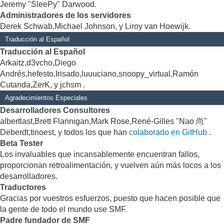
Jeremy "SleePy" Darwood.
Administradores de los servidores
Derek Schwab,Michael Johnson, y Liroy van Hoewijk.
Traducción al Español
Traducción al Español
Arkaitz,d3vcho,Diego
Andrés,hefesto,Irisado,luuuciano,snoopy_virtual,Ramón
Cutanda,ZerK, y jchsm .
Agradecimientos Especiales
Desarrolladores Consultores
albertlast,Brett Flannigan,Mark Rose,René-Gilles "Nao 尚"
Deberdt,tinoest, y todos los que han
colaborado en GitHub
.
Beta Tester
Los invaluables que incansablemente encuentran fallos,
proporcionan retroalimentación, y vuelven aún más locos a los
desarrolladores.
Traductores
Gracias por vuestros esfuerzos, puesto que hacen posible que
la gente de todo el mundo use SMF.
Padre fundador de SMF