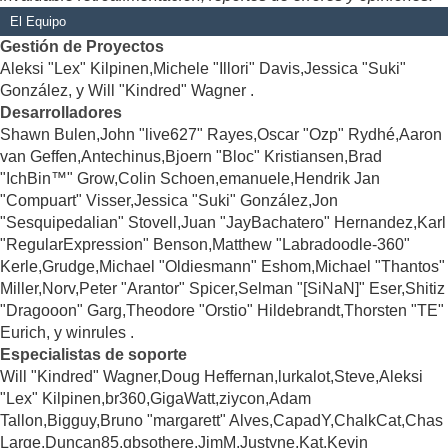
El Equipo
Gestión de Proyectos
Aleksi "Lex" Kilpinen,Michele "Illori" Davis,Jessica "Suki"
González, y Will "Kindred" Wagner .
Desarrolladores
Shawn Bulen,John "live627" Rayes,Oscar "Ozp" Rydhé,Aaron
van Geffen,Antechinus,Bjoern "Bloc" Kristiansen,Brad
"IchBin™" Grow,Colin Schoen,emanuele,Hendrik Jan
"Compuart" Visser,Jessica "Suki" González,Jon
"Sesquipedalian" Stovell,Juan "JayBachatero" Hernandez,Karl
"RegularExpression" Benson,Matthew "Labradoodle-360"
Kerle,Grudge,Michael "Oldiesmann" Eshom,Michael "Thantos"
Miller,Norv,Peter "Arantor" Spicer,Selman "[SiNaN]" Eser,Shitiz
"Dragooon" Garg,Theodore "Orstio" Hildebrandt,Thorsten "TE"
Eurich, y winrules .
Especialistas de soporte
Will "Kindred" Wagner,Doug Heffernan,lurkalot,Steve,Aleksi
"Lex" Kilpinen,br360,GigaWatt,ziycon,Adam
Tallon,Bigguy,Bruno "margarett" Alves,CapadY,ChalkCat,Chas
Large,Duncan85,gbsothere,JimM,Justyne,Kat,Kevin