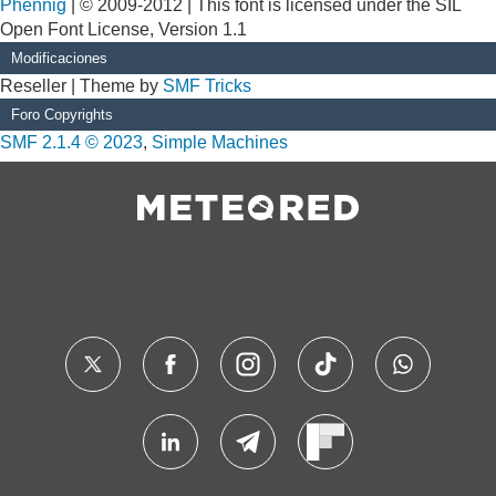
Phennig
| © 2009-2012 | This font is licensed under the SIL
Open Font License, Version 1.1
Modificaciones
Reseller | Theme by
SMF Tricks
Foro Copyrights
SMF 2.1.4 © 2023
,
Simple Machines