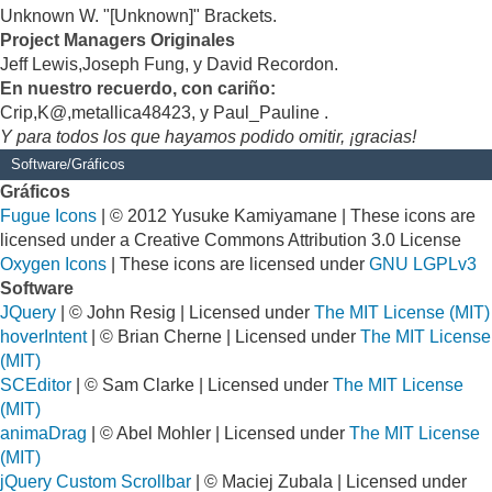
Unknown W. "[Unknown]" Brackets.
Project Managers Originales
Jeff Lewis,Joseph Fung, y David Recordon.
En nuestro recuerdo, con cariño:
Crip,K@,metallica48423, y Paul_Pauline .
Y para todos los que hayamos podido omitir, ¡gracias!
Software/Gráficos
Gráficos
Fugue Icons
| © 2012 Yusuke Kamiyamane | These icons are
licensed under a Creative Commons Attribution 3.0 License
Oxygen Icons
| These icons are licensed under
GNU LGPLv3
Software
JQuery
| © John Resig | Licensed under
The MIT License (MIT)
hoverIntent
| © Brian Cherne | Licensed under
The MIT License
(MIT)
SCEditor
| © Sam Clarke | Licensed under
The MIT License
(MIT)
animaDrag
| © Abel Mohler | Licensed under
The MIT License
(MIT)
jQuery Custom Scrollbar
| © Maciej Zubala | Licensed under