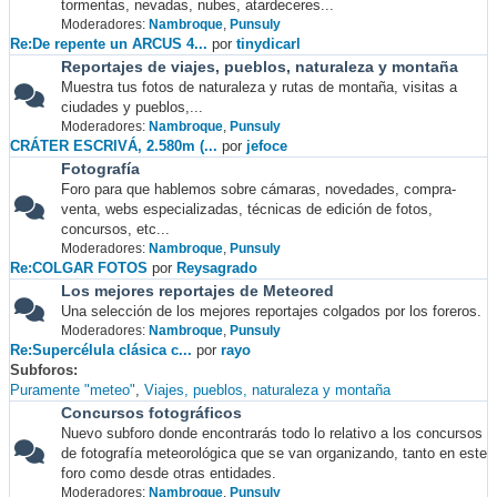
tormentas, nevadas, nubes, atardeceres...
Moderadores:
Nambroque
,
Punsuly
Re:De repente un ARCUS 4...
por
tinydicarl
Reportajes de viajes, pueblos, naturaleza y montaña
Muestra tus fotos de naturaleza y rutas de montaña, visitas a
ciudades y pueblos,...
Moderadores:
Nambroque
,
Punsuly
CRÁTER ESCRIVÁ, 2.580m (...
por
jefoce
Fotografía
Foro para que hablemos sobre cámaras, novedades, compra-
venta, webs especializadas, técnicas de edición de fotos,
concursos, etc...
Moderadores:
Nambroque
,
Punsuly
Re:COLGAR FOTOS
por
Reysagrado
Los mejores reportajes de Meteored
Una selección de los mejores reportajes colgados por los foreros.
Moderadores:
Nambroque
,
Punsuly
Re:Supercélula clásica c...
por
rayo
Subforos
Puramente "meteo"
Viajes, pueblos, naturaleza y montaña
Concursos fotográficos
Nuevo subforo donde encontrarás todo lo relativo a los concursos
de fotografía meteorológica que se van organizando, tanto en este
foro como desde otras entidades.
Moderadores:
Nambroque
,
Punsuly