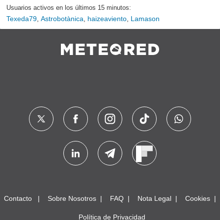
Usuarios activos en los últimos 15 minutos:
Texeda79
,
Astrobotànica
,
haizeaviento
,
Lamason
Contacto
Sobre Nosotros
FAQ
Nota Legal
Cookies
Política de Privacidad