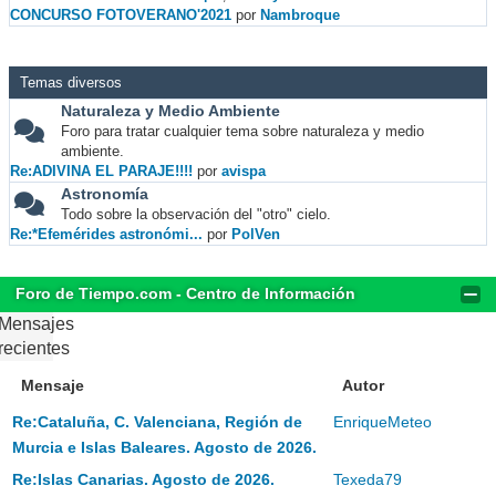
CONCURSO FOTOVERANO'2021
por
Nambroque
Temas diversos
Naturaleza y Medio Ambiente
Foro para tratar cualquier tema sobre naturaleza y medio
ambiente.
Re:ADIVINA EL PARAJE!!!!
por
avispa
Astronomía
Todo sobre la observación del "otro" cielo.
Re:*Efemérides astronómi...
por
PolVen
Foro de Tiempo.com - Centro de Información
Mensajes
recientes
Mensaje
Autor
Re:Cataluña, C. Valenciana, Región de
EnriqueMeteo
Murcia e Islas Baleares. Agosto de 2026.
Re:Islas Canarias. Agosto de 2026.
Texeda79