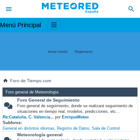
Menú Principal
Iniciar sesión
Registrarse
Foro de Tiempo.com
Foro general de Meteorología
Foro General de Seguimiento
Foro general de seguimiento, donde se realizará seguimiento de
situaciones en tiempo real, modelos, predicciones, etc...
Re:Cataluña, C. Valencia...
por
EnriqueMeteo
Subforos
General en distintos idiomas
Registro de Datos
Sala de Control
Meteorología general