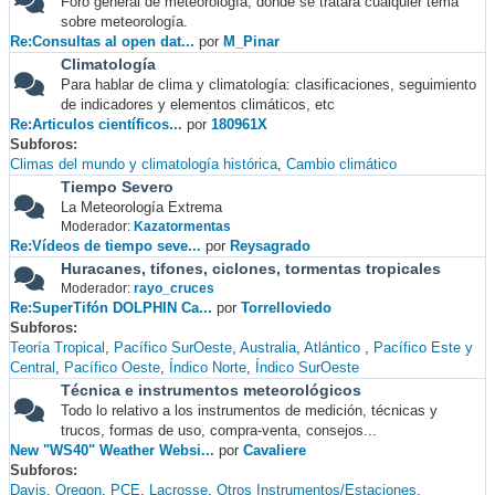
Foro general de meteorología, donde se tratará cualquier tema
sobre meteorología.
Re:Consultas al open dat...
por
M_Pinar
Climatología
Para hablar de clima y climatología: clasificaciones, seguimiento
de indicadores y elementos climáticos, etc
Re:Articulos científicos...
por
180961X
Subforos
Climas del mundo y climatología histórica
Cambio climático
Tiempo Severo
La Meteorología Extrema
Moderador:
Kazatormentas
Re:Vídeos de tiempo seve...
por
Reysagrado
Huracanes, tifones, ciclones, tormentas tropicales
Moderador:
rayo_cruces
Re:SuperTifón DOLPHIN Ca...
por
Torrelloviedo
Subforos
Teoría Tropical
Pacífico SurOeste
Australia
Atlántico
Pacífico Este y
Central
Pacífico Oeste
Índico Norte
Índico SurOeste
Técnica e instrumentos meteorológicos
Todo lo relativo a los instrumentos de medición, técnicas y
trucos, formas de uso, compra-venta, consejos...
New "WS40" Weather Websi...
por
Cavaliere
Subforos
Davis
Oregon
PCE
Lacrosse
Otros Instrumentos/Estaciones