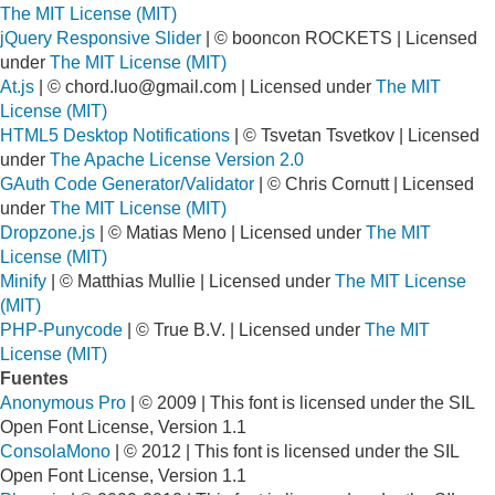
The MIT License (MIT)
jQuery Responsive Slider
| © booncon ROCKETS | Licensed
under
The MIT License (MIT)
At.js
| ©
chord.luo@gmail.com
| Licensed under
The MIT
License (MIT)
HTML5 Desktop Notifications
| © Tsvetan Tsvetkov | Licensed
under
The Apache License Version 2.0
GAuth Code Generator/Validator
| © Chris Cornutt | Licensed
under
The MIT License (MIT)
Dropzone.js
| © Matias Meno | Licensed under
The MIT
License (MIT)
Minify
| © Matthias Mullie | Licensed under
The MIT License
(MIT)
PHP-Punycode
| © True B.V. | Licensed under
The MIT
License (MIT)
Fuentes
Anonymous Pro
| © 2009 | This font is licensed under the SIL
Open Font License, Version 1.1
ConsolaMono
| © 2012 | This font is licensed under the SIL
Open Font License, Version 1.1