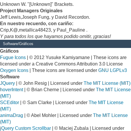
Unknown W. "[Unknown]" Brackets.
Project Managers Originales
Jeff Lewis,Joseph Fung, y David Recordon.
En nuestro recuerdo, con cariño:
Crip,K@,metallica48423, y Paul_Pauline .
Y para todos los que hayamos podido omitir, ¡gracias!
Software/Gráficos
Gráficos
Fugue Icons
| © 2012 Yusuke Kamiyamane | These icons are
licensed under a Creative Commons Attribution 3.0 License
Oxygen Icons
| These icons are licensed under
GNU LGPLv3
Software
JQuery
| © John Resig | Licensed under
The MIT License (MIT)
hoverIntent
| © Brian Cherne | Licensed under
The MIT License
(MIT)
SCEditor
| © Sam Clarke | Licensed under
The MIT License
(MIT)
animaDrag
| © Abel Mohler | Licensed under
The MIT License
(MIT)
jQuery Custom Scrollbar
| © Maciej Zubala | Licensed under