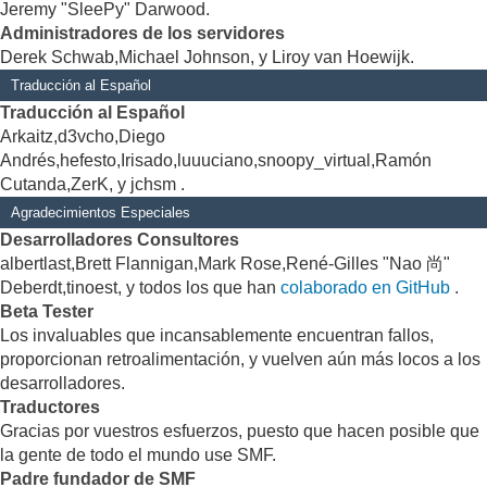
Jeremy "SleePy" Darwood.
Administradores de los servidores
Derek Schwab,Michael Johnson, y Liroy van Hoewijk.
Traducción al Español
Traducción al Español
Arkaitz,d3vcho,Diego
Andrés,hefesto,Irisado,luuuciano,snoopy_virtual,Ramón
Cutanda,ZerK, y jchsm .
Agradecimientos Especiales
Desarrolladores Consultores
albertlast,Brett Flannigan,Mark Rose,René-Gilles "Nao 尚"
Deberdt,tinoest, y todos los que han
colaborado en GitHub
.
Beta Tester
Los invaluables que incansablemente encuentran fallos,
proporcionan retroalimentación, y vuelven aún más locos a los
desarrolladores.
Traductores
Gracias por vuestros esfuerzos, puesto que hacen posible que
la gente de todo el mundo use SMF.
Padre fundador de SMF