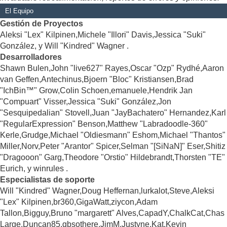
El Equipo
Gestión de Proyectos
Aleksi "Lex" Kilpinen,Michele "Illori" Davis,Jessica "Suki"
González, y Will "Kindred" Wagner .
Desarrolladores
Shawn Bulen,John "live627" Rayes,Oscar "Ozp" Rydhé,Aaron
van Geffen,Antechinus,Bjoern "Bloc" Kristiansen,Brad
"IchBin™" Grow,Colin Schoen,emanuele,Hendrik Jan
"Compuart" Visser,Jessica "Suki" González,Jon
"Sesquipedalian" Stovell,Juan "JayBachatero" Hernandez,Karl
"RegularExpression" Benson,Matthew "Labradoodle-360"
Kerle,Grudge,Michael "Oldiesmann" Eshom,Michael "Thantos"
Miller,Norv,Peter "Arantor" Spicer,Selman "[SiNaN]" Eser,Shitiz
"Dragooon" Garg,Theodore "Orstio" Hildebrandt,Thorsten "TE"
Eurich, y winrules .
Especialistas de soporte
Will "Kindred" Wagner,Doug Heffernan,lurkalot,Steve,Aleksi
"Lex" Kilpinen,br360,GigaWatt,ziycon,Adam
Tallon,Bigguy,Bruno "margarett" Alves,CapadY,ChalkCat,Chas
Large,Duncan85,gbsothere,JimM,Justyne,Kat,Kevin