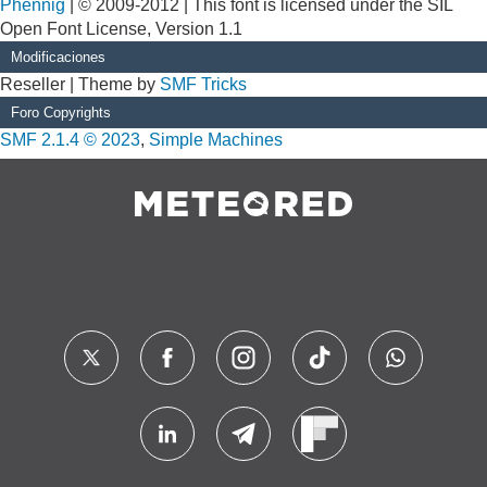
Phennig
| © 2009-2012 | This font is licensed under the SIL
Open Font License, Version 1.1
Modificaciones
Reseller | Theme by
SMF Tricks
Foro Copyrights
SMF 2.1.4 © 2023
,
Simple Machines