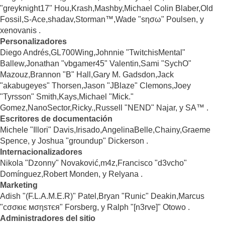
"greyknight17" Hou,Krash,Mashby,Michael Colin Blaber,Old
Fossil,S-Ace,shadav,Storman™,Wade "sησω" Poulsen, y
xenovanis .
Personalizadores
Diego Andrés,GL700Wing,Johnnie "TwitchisMental"
Ballew,Jonathan "vbgamer45" Valentin,Sami "SychO"
Mazouz,Brannon "B" Hall,Gary M. Gadsdon,Jack
"akabugeyes" Thorsen,Jason "JBlaze" Clemons,Joey
"Tyrsson" Smith,Kays,Michael "Mick."
Gomez,NanoSector,Ricky.,Russell "NEND" Najar, y SA™ .
Escritores de documentación
Michele "Illori" Davis,Irisado,AngelinaBelle,Chainy,Graeme
Spence, y Joshua "groundup" Dickerson .
Internacionalizadores
Nikola "Dzonny" Novaković,m4z,Francisco "d3vcho"
Domínguez,Robert Monden, y Relyana .
Marketing
Adish "(F.L.A.M.E.R)" Patel,Bryan "Runic" Deakin,Marcus
"cσσкιє мσηѕтєя" Forsberg, y Ralph "[n3rve]" Otowo .
Administradores del sitio