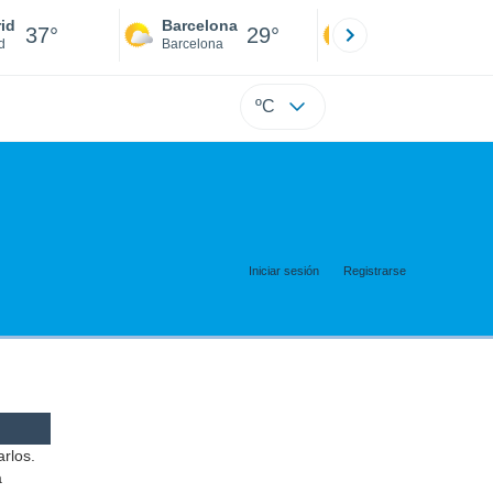
id
Barcelona
Sevilla
37°
29°
39°
d
Barcelona
Sevilla
ºC
Iniciar sesión
Registrarse
arlos.
a