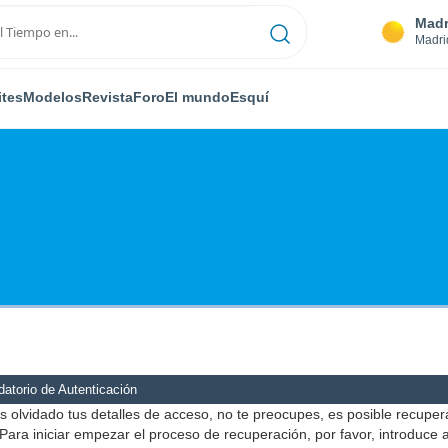
Madr
Madri
ites
Modelos
Revista
Foro
El mundo
Esquí
atorio de Autenticación
s olvidado tus detalles de acceso, no te preocupes, es posible recuper
Para iniciar empezar el proceso de recuperación, por favor, introduce 