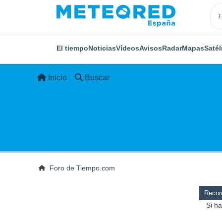
El tiempo
Noticias
Vídeos
Avisos
Radar
Mapas
Satél
Inicio
Buscar
Foro de Tiempo.com
Record
Si ha