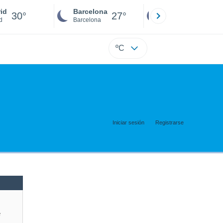
id
Barcelona
Sevilla
30°
27°
29°
d
Barcelona
Sevilla
ºC
Iniciar sesión
Registrarse
e