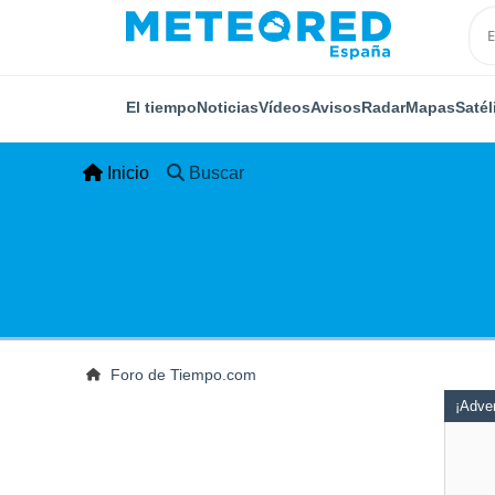
El tiempo
Noticias
Vídeos
Avisos
Radar
Mapas
Satél
Inicio
Buscar
Foro de Tiempo.com
¡Adver