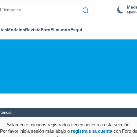
Madr
Madri
ites
Modelos
Revista
Foro
El mundo
Esquí
tencia!
Solamente usuarios registrados tienen acceso a esta sección.
Por favor inicia sesión más abajo o
registra una cuenta
con Foro d