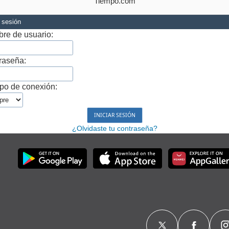
Tiempo.com
r sesión
re de usuario:
raseña:
po de conexión:
¿Olvidaste tu contraseña?