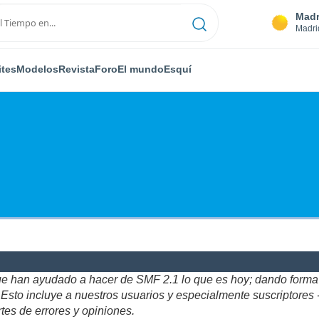
Madr
Madri
ites
Modelos
Revista
Foro
El mundo
Esquí
ue han ayudado a hacer de SMF 2.1 lo que es hoy; dando forma y
to incluye a nuestros usuarios y especialmente suscriptores - gr
tes de errores y opiniones.