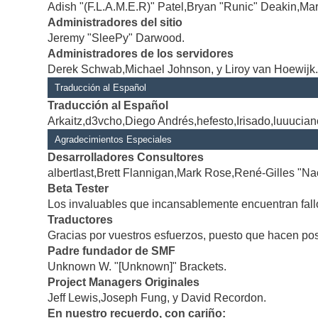
Adish "(F.L.A.M.E.R)" Patel,Bryan "Runic" Deakin,Mar
Administradores del sitio
Jeremy "SleePy" Darwood.
Administradores de los servidores
Derek Schwab,Michael Johnson, y Liroy van Hoewijk
Traducción al Español
Traducción al Español
Arkaitz,d3vcho,Diego Andrés,hefesto,Irisado,luuucia
Agradecimientos Especiales
Desarrolladores Consultores
albertlast,Brett Flannigan,Mark Rose,René-Gilles "Na
Beta Tester
Los invaluables que incansablemente encuentran fallo
Traductores
Gracias por vuestros esfuerzos, puesto que hacen po
Padre fundador de SMF
Unknown W. "[Unknown]" Brackets.
Project Managers Originales
Jeff Lewis,Joseph Fung, y David Recordon.
En nuestro recuerdo, con cariño: