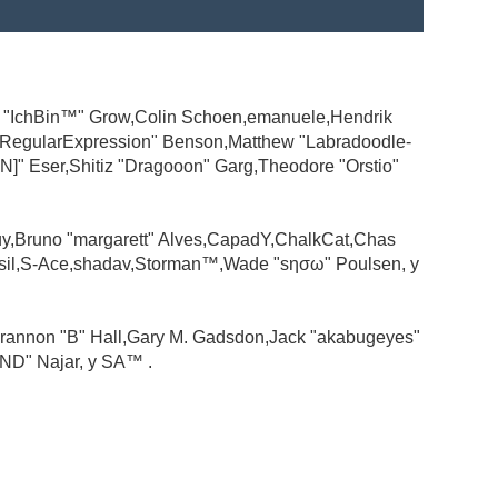
ad "IchBin™" Grow,Colin Schoen,emanuele,Hendrik
 "RegularExpression" Benson,Matthew "Labradoodle-
N]" Eser,Shitiz "Dragooon" Garg,Theodore "Orstio"
guy,Bruno "margarett" Alves,CapadY,ChalkCat,Chas
ssil,S-Ace,shadav,Storman™,Wade "sησω" Poulsen, y
rannon "B" Hall,Gary M. Gadsdon,Jack "akabugeyes"
ND" Najar, y SA™ .