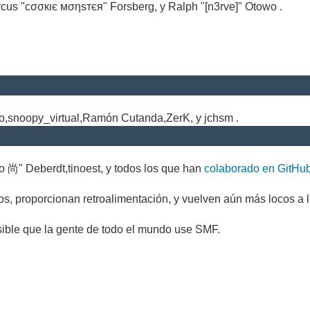
cus "cσσкιє мσηѕтєя" Forsberg, y Ralph "[n3rve]" Otowo .
.
no,snoopy_virtual,Ramón Cutanda,ZerK, y jchsm .
o 尚" Deberdt,tinoest, y todos los que han
colaborado en GitHu
s, proporcionan retroalimentación, y vuelven aún más locos a l
sible que la gente de todo el mundo use SMF.