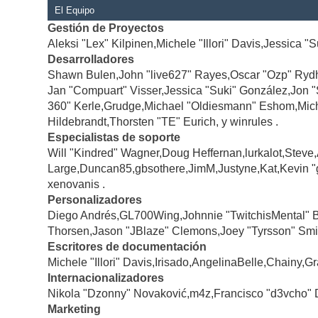
El Equipo
Gestión de Proyectos
Aleksi "Lex" Kilpinen,Michele "Illori" Davis,Jessica "
Desarrolladores
Shawn Bulen,John "live627" Rayes,Oscar "Ozp" Rydh
Jan "Compuart" Visser,Jessica "Suki" González,Jon 
360" Kerle,Grudge,Michael "Oldiesmann" Eshom,Michae
Hildebrandt,Thorsten "TE" Eurich, y winrules .
Especialistas de soporte
Will "Kindred" Wagner,Doug Heffernan,lurkalot,Steve
Large,Duncan85,gbsothere,JimM,Justyne,Kat,Kevin "
xenovanis .
Personalizadores
Diego Andrés,GL700Wing,Johnnie "TwitchisMental" 
Thorsen,Jason "JBlaze" Clemons,Joey "Tyrsson" Smi
Escritores de documentación
Michele "Illori" Davis,Irisado,AngelinaBelle,Chainy
Internacionalizadores
Nikola "Dzonny" Novaković,m4z,Francisco "d3vcho" 
Marketing