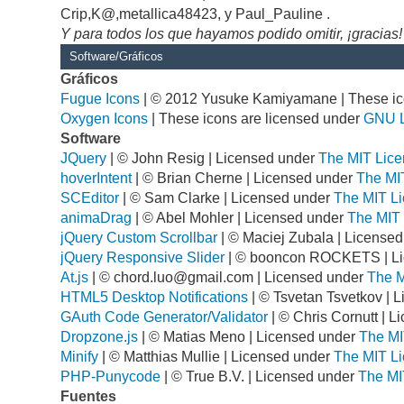
Crip,K@,metallica48423, y Paul_Pauline .
Y para todos los que hayamos podido omitir, ¡gracias!
Software/Gráficos
Gráficos
Fugue Icons
| © 2012 Yusuke Kamiyamane | These ico
Oxygen Icons
| These icons are licensed under
GNU 
Software
JQuery
| © John Resig | Licensed under
The MIT Lice
hoverIntent
| © Brian Cherne | Licensed under
The MI
SCEditor
| © Sam Clarke | Licensed under
The MIT Li
animaDrag
| © Abel Mohler | Licensed under
The MIT 
jQuery Custom Scrollbar
| © Maciej Zubala | License
jQuery Responsive Slider
| © booncon ROCKETS | L
At.js
| ©
chord.luo@gmail.com
| Licensed under
The M
HTML5 Desktop Notifications
| © Tsvetan Tsvetkov | 
GAuth Code Generator/Validator
| © Chris Cornutt | 
Dropzone.js
| © Matias Meno | Licensed under
The MI
Minify
| © Matthias Mullie | Licensed under
The MIT Li
PHP-Punycode
| © True B.V. | Licensed under
The MI
Fuentes