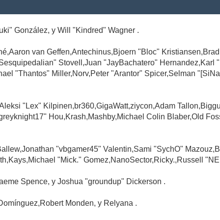
Suki" González, y Will "Kindred" Wagner .
é,Aaron van Geffen,Antechinus,Bjoern "Bloc" Kristiansen,Br
"Sesquipedalian" Stovell,Juan "JayBachatero" Hernandez,Karl
l "Thantos" Miller,Norv,Peter "Arantor" Spicer,Selman "[SiNa
,Aleksi "Lex" Kilpinen,br360,GigaWatt,ziycon,Adam Tallon,Big
greyknight17" Hou,Krash,Mashby,Michael Colin Blaber,Old Fo
Ballew,Jonathan "vbgamer45" Valentin,Sami "SychO" Mazouz,B
th,Kays,Michael "Mick." Gomez,NanoSector,Ricky.,Russell "NE
,Graeme Spence, y Joshua "groundup" Dickerson .
Domínguez,Robert Monden, y Relyana .