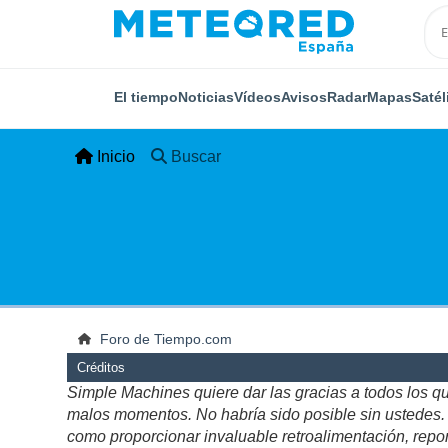
El tiempo
Noticias
Vídeos
Avisos
Radar
Mapas
Satél
Inicio
Buscar
Foro de Tiempo.com
Créditos
Simple Machines quiere dar las gracias a todos los q
malos momentos. No habría sido posible sin ustedes. Es
como proporcionar invaluable retroalimentación, repor