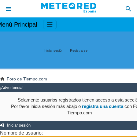
enú Principal
Iniciar sesión
Registrarse
Foro de Tiempo.com
¡Advertencia!
Solamente usuarios registrados tienen acceso a esta secci
Por favor inicia sesión más abajo o
registra una cuenta
con Fo
Tiempo.com
Iniciar sesión
Nombre de usuario: