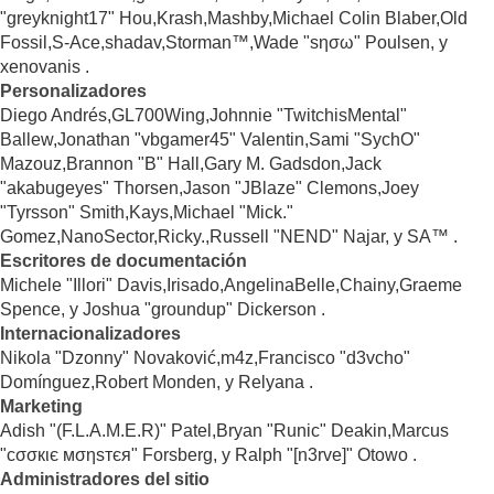
"greyknight17" Hou,Krash,Mashby,Michael Colin Blaber,Old
Fossil,S-Ace,shadav,Storman™,Wade "sησω" Poulsen, y
xenovanis .
Personalizadores
Diego Andrés,GL700Wing,Johnnie "TwitchisMental"
Ballew,Jonathan "vbgamer45" Valentin,Sami "SychO"
Mazouz,Brannon "B" Hall,Gary M. Gadsdon,Jack
"akabugeyes" Thorsen,Jason "JBlaze" Clemons,Joey
"Tyrsson" Smith,Kays,Michael "Mick."
Gomez,NanoSector,Ricky.,Russell "NEND" Najar, y SA™ .
Escritores de documentación
Michele "Illori" Davis,Irisado,AngelinaBelle,Chainy,Graeme
Spence, y Joshua "groundup" Dickerson .
Internacionalizadores
Nikola "Dzonny" Novaković,m4z,Francisco "d3vcho"
Domínguez,Robert Monden, y Relyana .
Marketing
Adish "(F.L.A.M.E.R)" Patel,Bryan "Runic" Deakin,Marcus
"cσσкιє мσηѕтєя" Forsberg, y Ralph "[n3rve]" Otowo .
Administradores del sitio