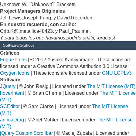
Unknown W. "[Unknown]" Brackets.
Project Managers Originales
Jeff Lewis,Joseph Fung, y David Recordon.
En nuestro recuerdo, con cariño:
Crip,K@,metallica48423, y Paul_Pauline .
Y para todos los que hayamos podido omitir, ¡gracias!
Software/Gráficos
Gráficos
Fugue Icons
| © 2012 Yusuke Kamiyamane | These icons are
licensed under a Creative Commons Attribution 3.0 License
Oxygen Icons
| These icons are licensed under
GNU LGPLv3
Software
JQuery
| © John Resig | Licensed under
The MIT License (MIT)
hoverIntent
| © Brian Cherne | Licensed under
The MIT License
(MIT)
SCEditor
| © Sam Clarke | Licensed under
The MIT License
(MIT)
animaDrag
| © Abel Mohler | Licensed under
The MIT License
(MIT)
jQuery Custom Scrollbar
| © Maciej Zubala | Licensed under