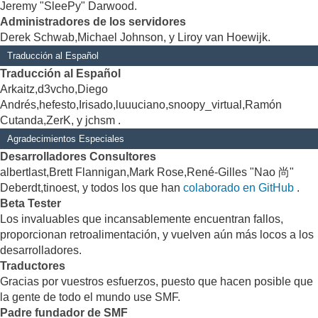
Jeremy "SleePy" Darwood.
Administradores de los servidores
Derek Schwab,Michael Johnson, y Liroy van Hoewijk.
Traducción al Español
Traducción al Español
Arkaitz,d3vcho,Diego
Andrés,hefesto,Irisado,luuuciano,snoopy_virtual,Ramón
Cutanda,ZerK, y jchsm .
Agradecimientos Especiales
Desarrolladores Consultores
albertlast,Brett Flannigan,Mark Rose,René-Gilles "Nao 尚"
Deberdt,tinoest, y todos los que han
colaborado en GitHub
.
Beta Tester
Los invaluables que incansablemente encuentran fallos,
proporcionan retroalimentación, y vuelven aún más locos a los
desarrolladores.
Traductores
Gracias por vuestros esfuerzos, puesto que hacen posible que
la gente de todo el mundo use SMF.
Padre fundador de SMF