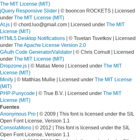
The MIT License (MIT)
jQuery Responsive Slider
| © booncon ROCKETS | Licensed
under
The MIT License (MIT)
At.js
| ©
chord.luo@gmail.com
| Licensed under
The MIT
License (MIT)
HTML5 Desktop Notifications
| © Tsvetan Tsvetkov | Licensed
under
The Apache License Version 2.0
GAuth Code Generator/Validator
| © Chris Cornutt | Licensed
under
The MIT License (MIT)
Dropzone.js
| © Matias Meno | Licensed under
The MIT
License (MIT)
Minify
| © Matthias Mullie | Licensed under
The MIT License
(MIT)
PHP-Punycode
| © True B.V. | Licensed under
The MIT
License (MIT)
Fuentes
Anonymous Pro
| © 2009 | This font is licensed under the SIL
Open Font License, Version 1.1
ConsolaMono
| © 2012 | This font is licensed under the SIL
Open Font License, Version 1.1