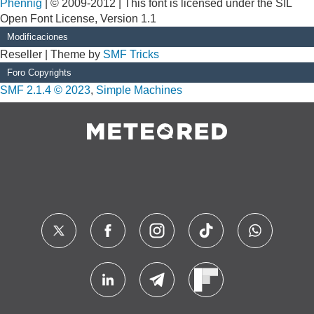
Phennig
| © 2009-2012 | This font is licensed under the SIL
Open Font License, Version 1.1
Modificaciones
Reseller | Theme by
SMF Tricks
Foro Copyrights
SMF 2.1.4 © 2023
,
Simple Machines