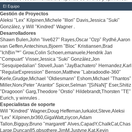
El Equipo
Gestión de Proyectos
Aleksi "Lex" Kilpinen,Michele "Illori" Davis,Jessica "Suki"
González, y Will "Kindred" Wagner .
Desarrolladores
Shawn Bulen,John "live627" Rayes,Oscar "Ozp" Rydhé,Aaron
van Geffen,Antechinus,Bjoern "Bloc" Kristiansen,Brad
"IchBin™" Grow,Colin Schoen,emanuele,Hendrik Jan
"Compuart" Visser,Jessica "Suki" González,Jon
"Sesquipedalian" Stovell,Juan "JayBachatero" Hernandez,Karl
"RegularExpression" Benson,Matthew "Labradoodle-360"
Kerle,Grudge,Michael "Oldiesmann" Eshom,Michael "Thantos"
Miller,Norv,Peter "Arantor" Spicer,Selman "[SiNaN]" Eser,Shitiz
"Dragooon" Garg,Theodore "Orstio" Hildebrandt,Thorsten "TE"
Eurich, y winrules .
Especialistas de soporte
Will "Kindred" Wagner,Doug Heffernan,lurkalot,Steve,Aleksi
"Lex" Kilpinen,br360,GigaWatt,ziycon,Adam
Tallon,Bigguy,Bruno "margarett" Alves,CapadY,ChalkCat,Chas
Large,Duncan85,gbsothere,JimM,Justyne,Kat,Kevin