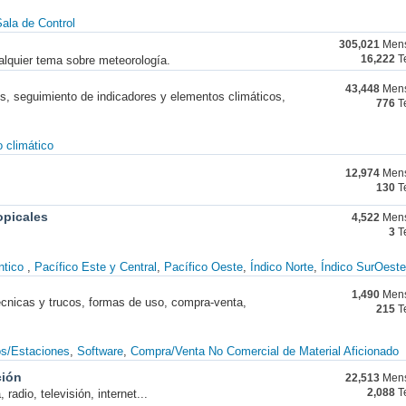
ala de Control
305,021
Mens
alquier tema sobre meteorología.
16,222
T
43,448
Mens
nes, seguimiento de indicadores y elementos climáticos,
776
T
 climático
12,974
Mens
130
T
opicales
4,522
Mens
3
T
ntico
Pacífico Este y Central
Pacífico Oeste
Índico Norte
Índico SurOeste
1,490
Mens
técnicas y trucos, formas de uso, compra-venta,
215
T
os/Estaciones
Software
Compra/Venta No Comercial de Material Aficionado
ción
22,513
Mens
radio, televisión, internet...
2,088
T