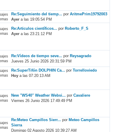
Re:Seguimiento del tiemp...
por
AritmePrim19792003
ajes
Ayer
a las 19:05:54 PM
emas
Re:Articulos científicos...
por
Roberto_F_S
ajes
Ayer
a las 23:21:12 PM
emas
Re:Vídeos de tiempo seve...
por
Reysagrado
ajes
Jueves 25 Junio 2026 20:31:59 PM
emas
Re:SuperTifón DOLPHIN Ca...
por
Torrelloviedo
ajes
Hoy
a las 07:20:13 AM
emas
New "WS40" Weather Websi...
por
Cavaliere
ajes
Viernes 26 Junio 2026 17:49:49 PM
emas
Re:Meteo Campillos Sierr...
por
Meteo Campillos
ajes
Sierra
emas
Domingo 02 Agosto 2026 10:39:27 AM