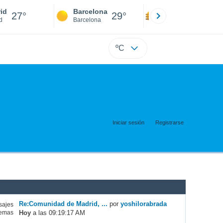
id
Barcelona
Sevilla
27°
29°
27°
d
Barcelona
Sevilla
ºC
Iniciar sesión
Registrarse
Re:Comunidad de Madrid, ...
por
yoshilorabrada
ajes
Hoy
a las 09:19:17 AM
emas