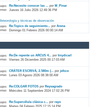
Re:Necesito conocer las ...
por
M_Pinar
ajes
Jueves 16 Julio 2026 12:49:36 PM
emas
Meteorología y técnicas de observación
Re:Topics de seguimiento...
por
Arena
ajes
Domingo 01 Febrero 2026 00:00:14 AM
emas
Re:De repente un ARCUS 4...
por
tinydicarl
ajes
Viernes 26 Diciembre 2025 00:17:03 AM
emas
CRÁTER ESCRIVÁ, 2.580m (...
por
jefoce
ajes
Lunes 03 Agosto 2026 08:38:00 AM
emas
Re:COLGAR FOTOS
por
Reysagrado
ajes
Miércoles 11 Septiembre 2024 17:02:26 PM
emas
Re:Supercélula clásica c...
por
rayo
ajes
Martes 04 Febrero 2025 17:15:14 PM
emas