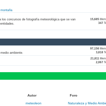
y montaña
a los concursos de fotografía meteorológica que se van
15,685
Mens
347
T
 entidades.
97,156
Mens
y medio ambiente.
3,818
T
21,811
Mens
2,067
T
Autor
Foro
meteoleon
Naturaleza y Medio Ambi