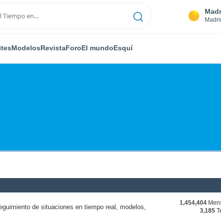
Madr
Madri
ites
Modelos
Revista
Foro
El mundo
Esquí
1,454,404
Mens
eguimiento de situaciones en tiempo real, modelos,
3,185
T