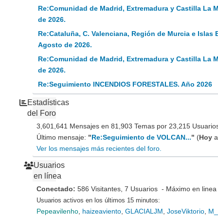
Re:Comunidad de Madrid, Extremadura y Castilla La 
de 2026.
Re:Cataluña, C. Valenciana, Región de Murcia e Islas 
Agosto de 2026.
Re:Comunidad de Madrid, Extremadura y Castilla La 
de 2026.
Re:Seguimiento INCENDIOS FORESTALES. Año 2026
Estadísticas
del Foro
3,601,641 Mensajes en 81,903 Temas por 23,215 Usuarios 
Último mensaje:
"
Re:Seguimiento de VOLCAN...
"
(
Hoy
a
Ver los mensajes más recientes del foro.
Usuarios
en línea
Conectado:
586 Visitantes, 7 Usuarios - Máximo en linea
Usuarios activos en los últimos 15 minutos:
Pepeavilenho
,
haizeaviento
,
GLACIALJM
,
JoseViktorio
,
M_