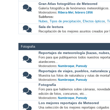
Gran Atlas fotográfico de Meteored
Galería fotográfica de fenómenos meteorológicos.
Moderadores:
Ribera-Met
,
febrero 1956
Subforos
Nubes
Tipos de precipitación
Efectos ópticos
T
Sala de lectura
Recopilación de los mejores asuntos creados por l
Fotografia
Reportajes de meteorología (kazas, nubes, 
Foro para que publiquemos todos nuestros report
atardeceres...
Moderadores:
Nambroque
,
Punsuly
Reportajes de viajes, pueblos, naturaleza
Muestra tus fotos de naturaleza y rutas de montañ
Moderadores:
Nambroque
,
Punsuly
Fotografía
Foro para que hablemos sobre cámaras, novedade
edición de fotos, concursos, etc...
Moderadores:
Nambroque
,
Punsuly
Los mejores reportajes de Meteored
Una selección de los mejores reportajes colgados 