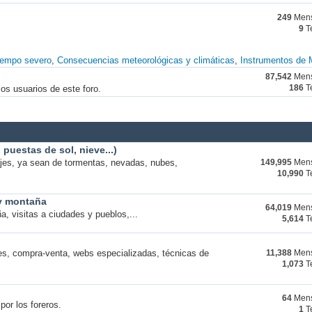
249
Mens
9
T
iempo severo
Consecuencias meteorológicas y climáticas
Instrumentos de 
87,542
Mens
os usuarios de este foro.
186
T
puestas de sol, nieve...)
ajes, ya sean de tormentas, nevadas, nubes,
149,995
Mens
10,990
T
 y montaña
64,019
Mens
a, visitas a ciudades y pueblos,...
5,614
T
s, compra-venta, webs especializadas, técnicas de
11,388
Mens
1,073
T
64
Mens
por los foreros.
1
T