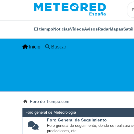
El tiempo
Noticias
Vídeos
Avisos
Radar
Mapas
Satél
Inicio
Buscar
Foro de Tiempo.com
Foro general de Meteorología
Foro General de Seguimiento
Foro general de seguimiento, donde se realizará s
predicciones, etc...