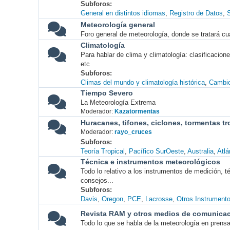
Subforos
General en distintos idiomas
Registro de Datos
S
Meteorología general
Foro general de meteorología, donde se tratará cu
Climatología
Para hablar de clima y climatología: clasificacio
etc
Subforos
Climas del mundo y climatología histórica
Cambio
Tiempo Severo
La Meteorología Extrema
Moderador:
Kazatormentas
Huracanes, tifones, ciclones, tormentas tr
Moderador:
rayo_cruces
Subforos
Teoría Tropical
Pacífico SurOeste
Australia
Atlá
Técnica e instrumentos meteorológicos
Todo lo relativo a los instrumentos de medición, 
consejos...
Subforos
Davis
Oregon
PCE
Lacrosse
Otros Instrument
Revista RAM y otros medios de comunica
Todo lo que se habla de la meteorología en prensa, 