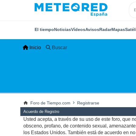
El tiempo
Noticias
Vídeos
Avisos
Radar
Mapas
Satél
Inicio
Buscar
Foro de Tiempo.com
Registrarse
Acuerdo de Registro
Usted acepta, a través de su uso de este foro, que no 
obsceno, profano, de contenido sexual, amenazante, q
los Estados Unidos. También está de acuerdo en no p