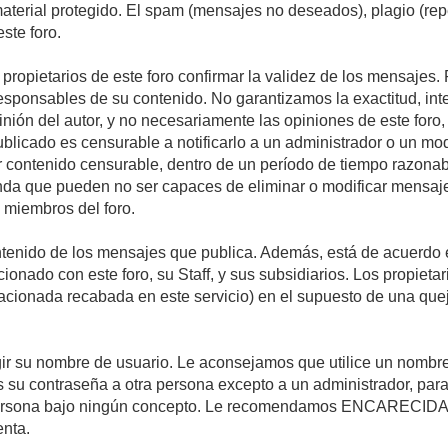
 material protegido. El spam (mensajes no deseados), plagio (r
ste foro.
s propietarios de este foro confirmar la validez de los mensaje
esponsables de su contenido. No garantizamos la exactitud, int
ón del autor, y no necesariamente las opiniones de este foro, su
licado es censurable a notificarlo a un administrador o un mode
ar contenido censurable, dentro de un período de tiempo razonab
enda que pueden no ser capaces de eliminar o modificar mensaje
s miembros del foro.
tenido de los mensajes que publica. Además, está de acuerdo e
acionado con este foro, su Staff, y sus subsidiarios. Los propiet
relacionada recabada en este servicio) en el supuesto de una qu
elegir su nombre de usuario. Le aconsejamos que utilice un nomb
s su contraseña a otra persona excepto a un administrador, para
ersona bajo ningún concepto. Le recomendamos ENCARECIDA
enta.