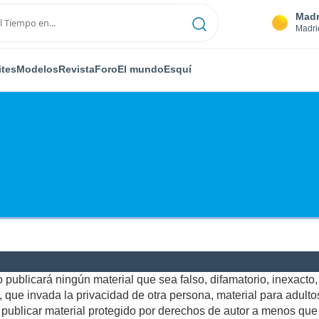
Madr
Madri
ites
Modelos
Revista
Foro
El mundo
Esquí
publicará ningún material que sea falso, difamatorio, inexacto, a
ue invada la privacidad de otra persona, material para adultos,
ublicar material protegido por derechos de autor a menos que u