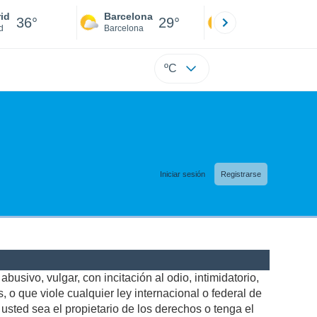
id
Barcelona
Sevilla
36°
29°
38°
d
Barcelona
Sevilla
ºC
Iniciar sesión
Registrarse
busivo, vulgar, con incitación al odio, intimidatorio,
 o que viole cualquier ley internacional o federal de
sted sea el propietario de los derechos o tenga el