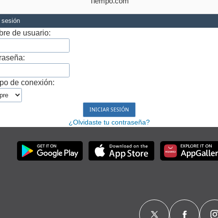
Tiempo.com
r sesión
re de usuario:
raseña:
po de conexión:
¿Olvidaste tu contraseña?