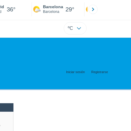
id
Barcelona
Sevilla
36°
29°
38°
d
Barcelona
Sevilla
ºC
Iniciar sesión
Registrarse
e