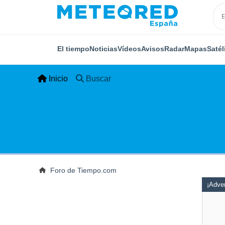
El tiempo
Noticias
Vídeos
Avisos
Radar
Mapas
Satél
Inicio
Buscar
Foro de Tiempo.com
¡Adver