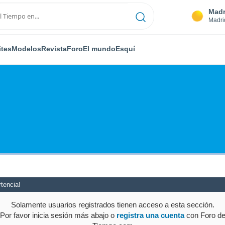
Madr
Madri
ites
Modelos
Revista
Foro
El mundo
Esquí
tencia!
Solamente usuarios registrados tienen acceso a esta sección.
Por favor inicia sesión más abajo o
registra una cuenta
con Foro d