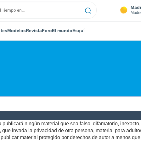
Madr
Madri
ites
Modelos
Revista
Foro
El mundo
Esquí
publicará ningún material que sea falso, difamatorio, inexacto, a
ue invada la privacidad de otra persona, material para adultos,
ublicar material protegido por derechos de autor a menos que u