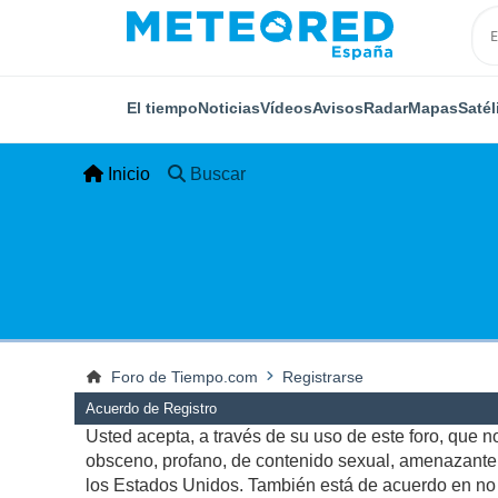
El tiempo
Noticias
Vídeos
Avisos
Radar
Mapas
Satél
Inicio
Buscar
Foro de Tiempo.com
Registrarse
Acuerdo de Registro
Usted acepta, a través de su uso de este foro, que no 
obsceno, profano, de contenido sexual, amenazante, q
los Estados Unidos. También está de acuerdo en no p