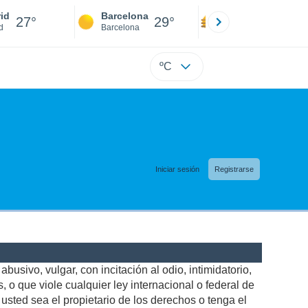
id
Barcelona
Sevilla
27°
29°
27°
d
Barcelona
Sevilla
ºC
Iniciar sesión
Registrarse
busivo, vulgar, con incitación al odio, intimidatorio,
 o que viole cualquier ley internacional o federal de
sted sea el propietario de los derechos o tenga el