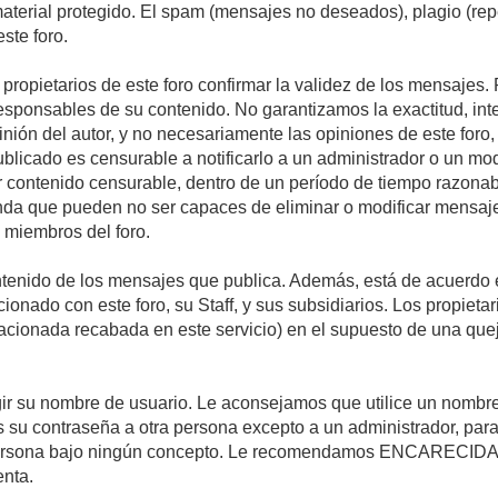
 material protegido. El spam (mensajes no deseados), plagio (r
ste foro.
s propietarios de este foro confirmar la validez de los mensaje
esponsables de su contenido. No garantizamos la exactitud, int
ón del autor, y no necesariamente las opiniones de este foro, su
licado es censurable a notificarlo a un administrador o un mode
ar contenido censurable, dentro de un período de tiempo razonab
enda que pueden no ser capaces de eliminar o modificar mensaje
s miembros del foro.
tenido de los mensajes que publica. Además, está de acuerdo e
acionado con este foro, su Staff, y sus subsidiarios. Los propiet
relacionada recabada en este servicio) en el supuesto de una qu
elegir su nombre de usuario. Le aconsejamos que utilice un nomb
s su contraseña a otra persona excepto a un administrador, para
ersona bajo ningún concepto. Le recomendamos ENCARECIDA
enta.