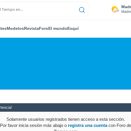
Madr
Madri
ites
Modelos
Revista
Foro
El mundo
Esquí
tencia!
Solamente usuarios registrados tienen acceso a esta sección.
Por favor inicia sesión más abajo o
registra una cuenta
con Foro d