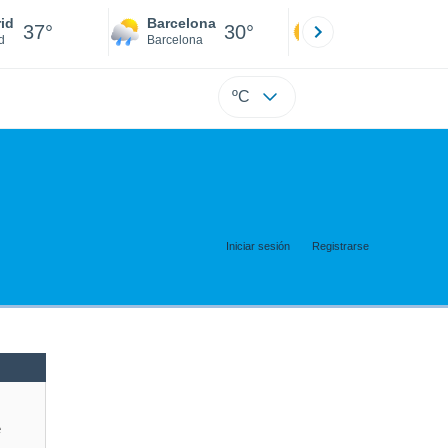
id
Barcelona
Sevilla
37°
30°
39°
d
Barcelona
Sevilla
ºC
Iniciar sesión
Registrarse
e