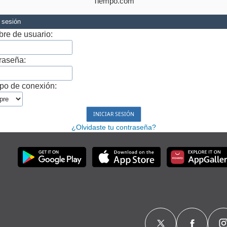
Tiempo.com
r sesión
re de usuario:
raseña:
po de conexión:
¿Olvidaste tu contraseña?