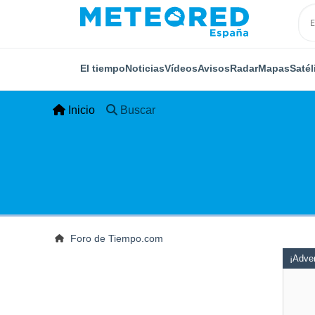
El tiempo
Noticias
Vídeos
Avisos
Radar
Mapas
Satél
Inicio
Buscar
Foro de Tiempo.com
¡Adver