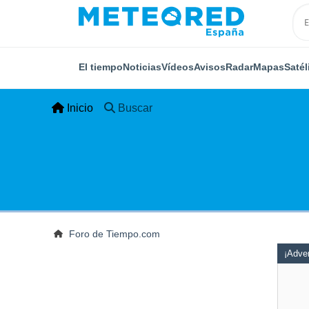
El tiempo
Noticias
Vídeos
Avisos
Radar
Mapas
Satél
Inicio
Buscar
Foro de Tiempo.com
¡Adver