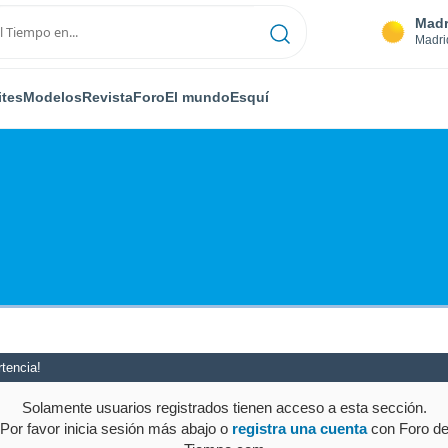
Madr
Madri
ites
Modelos
Revista
Foro
El mundo
Esquí
tencia!
Solamente usuarios registrados tienen acceso a esta sección.
Por favor inicia sesión más abajo o
registra una cuenta
con Foro d