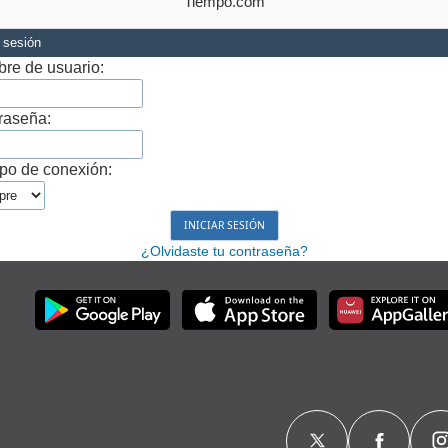
Tiempo.com
r sesión
re de usuario:
raseña:
po de conexión:
¿Olvidaste tu contraseña?