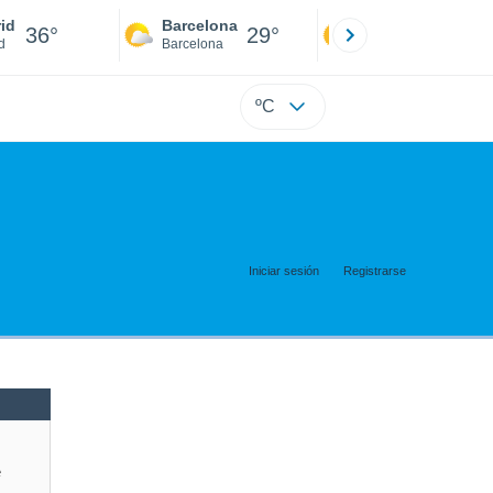
id
Barcelona
Sevilla
36°
29°
39°
d
Barcelona
Sevilla
ºC
Iniciar sesión
Registrarse
e