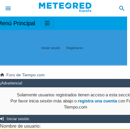
enú Principal
Iniciar sesión
Registrarse
Foro de Tiempo.com
¡Advertencia!
Solamente usuarios registrados tienen acceso a esta secci
Por favor inicia sesión más abajo o
registra una cuenta
con Fo
Tiempo.com
Iniciar sesión
Nombre de usuario: