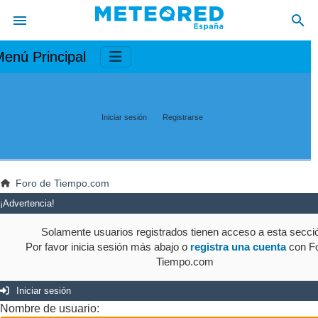
enú Principal
Iniciar sesión
Registrarse
Foro de Tiempo.com
¡Advertencia!
Solamente usuarios registrados tienen acceso a esta secci
Por favor inicia sesión más abajo o
registra una cuenta
con Fo
Tiempo.com
Iniciar sesión
Nombre de usuario: