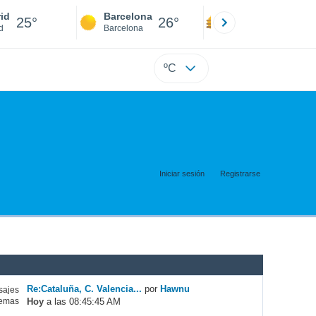
id
Barcelona
Sevilla
25°
26°
25°
d
Barcelona
Sevilla
ºC
Iniciar sesión
Registrarse
Re:Cataluña, C. Valencia...
por
Hawnu
ajes
Hoy
a las 08:45:45 AM
emas