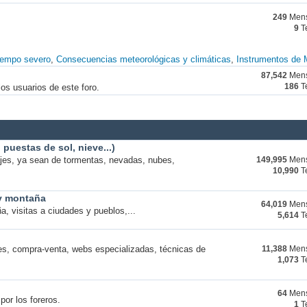
249
Mens
9
T
iempo severo
Consecuencias meteorológicas y climáticas
Instrumentos de 
87,542
Mens
os usuarios de este foro.
186
T
puestas de sol, nieve...)
ajes, ya sean de tormentas, nevadas, nubes,
149,995
Mens
10,990
T
 y montaña
64,019
Mens
a, visitas a ciudades y pueblos,...
5,614
T
s, compra-venta, webs especializadas, técnicas de
11,388
Mens
1,073
T
64
Mens
por los foreros.
1
T