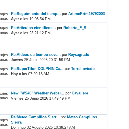
Re:Seguimiento del tiemp...
por
AritmePrim19792003
ajes
Ayer
a las 19:05:54 PM
emas
Re:Articulos científicos...
por
Roberto_F_S
ajes
Ayer
a las 23:21:12 PM
emas
Re:Vídeos de tiempo seve...
por
Reysagrado
ajes
Jueves 25 Junio 2026 20:31:59 PM
emas
Re:SuperTifón DOLPHIN Ca...
por
Torrelloviedo
ajes
Hoy
a las 07:20:13 AM
emas
New "WS40" Weather Websi...
por
Cavaliere
ajes
Viernes 26 Junio 2026 17:49:49 PM
emas
Re:Meteo Campillos Sierr...
por
Meteo Campillos
ajes
Sierra
emas
Domingo 02 Agosto 2026 10:39:27 AM