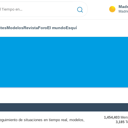
Madr
Madri
ites
Modelos
Revista
Foro
El mundo
Esquí
1,454,403
Mens
eguimiento de situaciones en tiempo real, modelos,
3,185
T