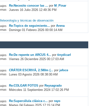
Re:Necesito conocer las ...
por
M_Pinar
ajes
Jueves 16 Julio 2026 12:49:36 PM
emas
Meteorología y técnicas de observación
Re:Topics de seguimiento...
por
Arena
ajes
Domingo 01 Febrero 2026 00:00:14 AM
emas
Re:De repente un ARCUS 4...
por
tinydicarl
ajes
Viernes 26 Diciembre 2025 00:17:03 AM
emas
CRÁTER ESCRIVÁ, 2.580m (...
por
jefoce
ajes
Lunes 03 Agosto 2026 08:38:00 AM
emas
Re:COLGAR FOTOS
por
Reysagrado
ajes
Miércoles 11 Septiembre 2024 17:02:26 PM
emas
Re:Supercélula clásica c...
por
rayo
ajes
Martes 04 Febrero 2025 17:15:14 PM
emas