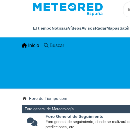
El tiempo
Noticias
Vídeos
Avisos
Radar
Mapas
Satél
Inicio
Buscar
Foro de Tiempo.com
Foro general de Meteorología
Foro General de Seguimiento
Foro general de seguimiento, donde se realizará s
predicciones, etc...