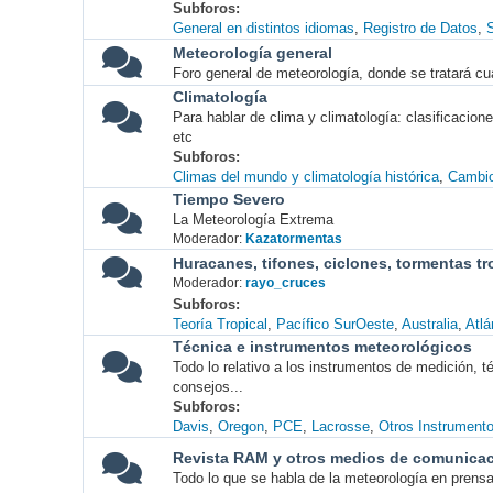
Subforos
General en distintos idiomas
Registro de Datos
S
Meteorología general
Foro general de meteorología, donde se tratará cu
Climatología
Para hablar de clima y climatología: clasificacio
etc
Subforos
Climas del mundo y climatología histórica
Cambio
Tiempo Severo
La Meteorología Extrema
Moderador:
Kazatormentas
Huracanes, tifones, ciclones, tormentas tr
Moderador:
rayo_cruces
Subforos
Teoría Tropical
Pacífico SurOeste
Australia
Atlá
Técnica e instrumentos meteorológicos
Todo lo relativo a los instrumentos de medición, 
consejos...
Subforos
Davis
Oregon
PCE
Lacrosse
Otros Instrument
Revista RAM y otros medios de comunica
Todo lo que se habla de la meteorología en prensa, 