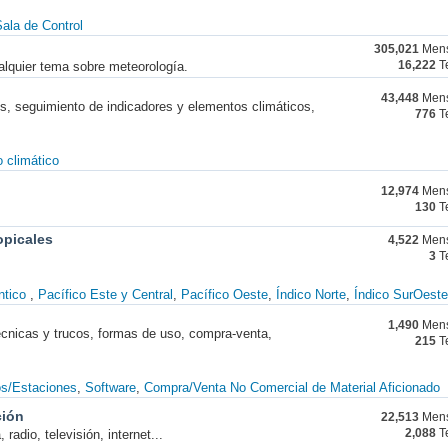
ala de Control
305,021
Mens
alquier tema sobre meteorología.
16,222
T
43,448
Mens
nes, seguimiento de indicadores y elementos climáticos,
776
T
 climático
12,974
Mens
130
T
opicales
4,522
Mens
3
T
ntico
Pacífico Este y Central
Pacífico Oeste
Índico Norte
Índico SurOeste
1,490
Mens
técnicas y trucos, formas de uso, compra-venta,
215
T
os/Estaciones
Software
Compra/Venta No Comercial de Material Aficionado
ción
22,513
Mens
radio, televisión, internet...
2,088
T