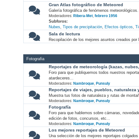
Gran Atlas fotográfico de Meteored
Galería fotográfica de fenómenos meteorológicos.
Moderadores:
Ribera-Met
,
febrero 1956
Subforos
Nubes
Tipos de precipitación
Efectos ópticos
T
Sala de lectura
Recopilación de los mejores asuntos creados por l
Fotografia
Reportajes de meteorología (kazas, nubes, 
Foro para que publiquemos todos nuestros report
atardeceres...
Moderadores:
Nambroque
,
Punsuly
Reportajes de viajes, pueblos, naturaleza
Muestra tus fotos de naturaleza y rutas de montañ
Moderadores:
Nambroque
,
Punsuly
Fotografía
Foro para que hablemos sobre cámaras, novedade
edición de fotos, concursos, etc...
Moderadores:
Nambroque
,
Punsuly
Los mejores reportajes de Meteored
Una selección de los mejores reportajes colgados 