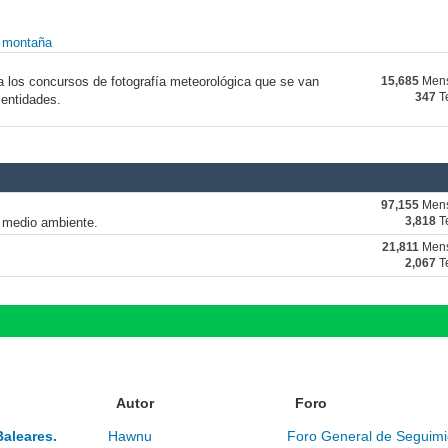
y montaña
a los concursos de fotografía meteorológica que se van
15,685
Mens
347
T
 entidades.
97,155
Mens
y medio ambiente.
3,818
T
21,811
Mens
2,067
T
Autor
Foro
Baleares.
Hawnu
Foro General de Seguimi