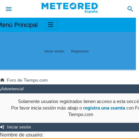
enú Principal
Iniciar sesión
Registrarse
Foro de Tiempo.com
¡Advertencia!
Solamente usuarios registrados tienen acceso a esta secci
Por favor inicia sesión más abajo o
registra una cuenta
con Fo
Tiempo.com
Iniciar sesión
Nombre de usuario: