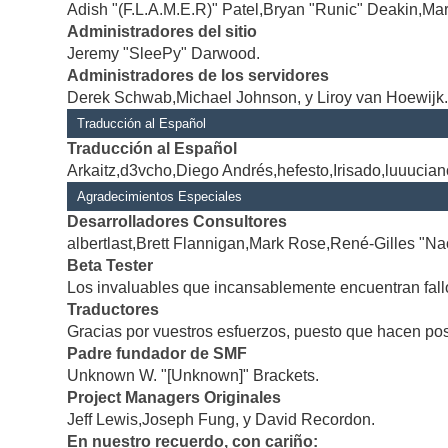
Adish "(F.L.A.M.E.R)" Patel,Bryan "Runic" Deakin,Mar
Administradores del sitio
Jeremy "SleePy" Darwood.
Administradores de los servidores
Derek Schwab,Michael Johnson, y Liroy van Hoewijk
Traducción al Español
Traducción al Español
Arkaitz,d3vcho,Diego Andrés,hefesto,Irisado,luuucia
Agradecimientos Especiales
Desarrolladores Consultores
albertlast,Brett Flannigan,Mark Rose,René-Gilles "Na
Beta Tester
Los invaluables que incansablemente encuentran fallo
Traductores
Gracias por vuestros esfuerzos, puesto que hacen po
Padre fundador de SMF
Unknown W. "[Unknown]" Brackets.
Project Managers Originales
Jeff Lewis,Joseph Fung, y David Recordon.
En nuestro recuerdo, con cariño: