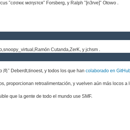
cus "cσσкιє мσηѕтєя" Forsberg, y Ralph "[n3rve]" Otowo .
.
no,snoopy_virtual,Ramón Cutanda,ZerK, y jchsm .
o 尚" Deberdt,tinoest, y todos los que han
colaborado en GitHu
s, proporcionan retroalimentación, y vuelven aún más locos a l
sible que la gente de todo el mundo use SMF.