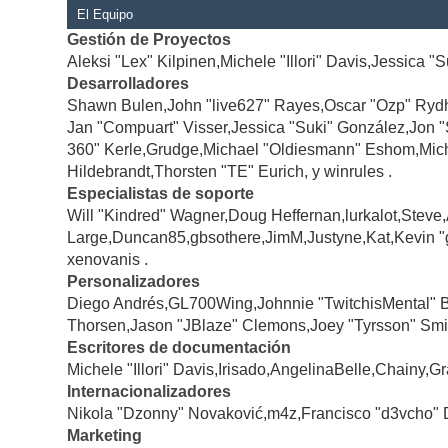
El Equipo
Gestión de Proyectos
Aleksi "Lex" Kilpinen,Michele "Illori" Davis,Jessica "
Desarrolladores
Shawn Bulen,John "live627" Rayes,Oscar "Ozp" Rydh
Jan "Compuart" Visser,Jessica "Suki" González,Jon 
360" Kerle,Grudge,Michael "Oldiesmann" Eshom,Michae
Hildebrandt,Thorsten "TE" Eurich, y winrules .
Especialistas de soporte
Will "Kindred" Wagner,Doug Heffernan,lurkalot,Steve
Large,Duncan85,gbsothere,JimM,Justyne,Kat,Kevin "
xenovanis .
Personalizadores
Diego Andrés,GL700Wing,Johnnie "TwitchisMental" 
Thorsen,Jason "JBlaze" Clemons,Joey "Tyrsson" Smi
Escritores de documentación
Michele "Illori" Davis,Irisado,AngelinaBelle,Chainy
Internacionalizadores
Nikola "Dzonny" Novaković,m4z,Francisco "d3vcho" 
Marketing