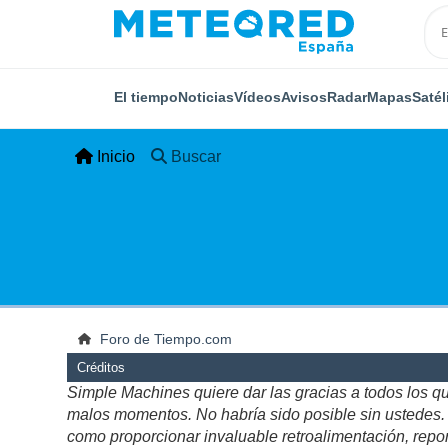
El tiempo
Noticias
Vídeos
Avisos
Radar
Mapas
Satél
Inicio
Buscar
Foro de Tiempo.com
Créditos
Simple Machines quiere dar las gracias a todos los q
malos momentos. No habría sido posible sin ustedes. Es
como proporcionar invaluable retroalimentación, repor