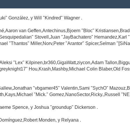
Suki" González, y Will "Kindred" Wagner .
é,Aaron van Geffen,Antechinus,Bjoern "Bloc" Kristiansen,Br
"Sesquipedalian" Stovell,Juan "JayBachatero" Hernandez,Karl
l "Thantos" Miller,Norv,Peter "Arantor" Spicer,Selman "[SiNa
,Aleksi "Lex" Kilpinen,br360,GigaWatt,ziycon,Adam Tallon,Big
greyknight17" Hou,Krash,Mashby,Michael Colin Blaber,Old Fo
Ballew,Jonathan "vbgamer45" Valentin,Sami "SychO" Mazouz,B
th,Kays,Michael "Mick." Gomez,NanoSector,Ricky.,Russell "NE
,Graeme Spence, y Joshua "groundup" Dickerson .
Domínguez,Robert Monden, y Relyana .