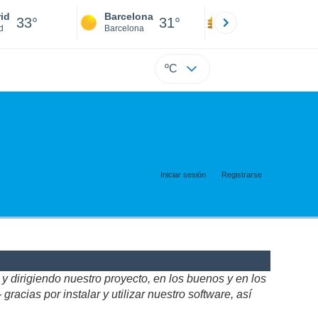
id
Barcelona
Sevilla
33°
31°
35°
d
Barcelona
Sevilla
ºC
Iniciar sesión
Registrarse
 dirigiendo nuestro proyecto, en los buenos y en los
acias por instalar y utilizar nuestro software, así