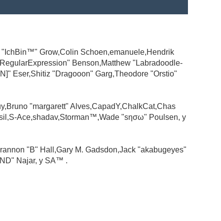
ad "IchBin™" Grow,Colin Schoen,emanuele,Hendrik
 "RegularExpression" Benson,Matthew "Labradoodle-
N]" Eser,Shitiz "Dragooon" Garg,Theodore "Orstio"
guy,Bruno "margarett" Alves,CapadY,ChalkCat,Chas
ssil,S-Ace,shadav,Storman™,Wade "sησω" Poulsen, y
rannon "B" Hall,Gary M. Gadsdon,Jack "akabugeyes"
ND" Najar, y SA™ .