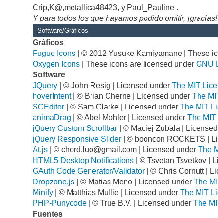
Crip,K@,metallica48423, y Paul_Pauline .
Y para todos los que hayamos podido omitir, ¡gracias!
Software/Gráficos
Gráficos
Fugue Icons
| © 2012 Yusuke Kamiyamane | These ico
Oxygen Icons
| These icons are licensed under
GNU 
Software
JQuery
| © John Resig | Licensed under
The MIT Lice
hoverIntent
| © Brian Cherne | Licensed under
The MI
SCEditor
| © Sam Clarke | Licensed under
The MIT Li
animaDrag
| © Abel Mohler | Licensed under
The MIT 
jQuery Custom Scrollbar
| © Maciej Zubala | License
jQuery Responsive Slider
| © booncon ROCKETS | L
At.js
| ©
chord.luo@gmail.com
| Licensed under
The M
HTML5 Desktop Notifications
| © Tsvetan Tsvetkov | 
GAuth Code Generator/Validator
| © Chris Cornutt | 
Dropzone.js
| © Matias Meno | Licensed under
The MI
Minify
| © Matthias Mullie | Licensed under
The MIT Li
PHP-Punycode
| © True B.V. | Licensed under
The MI
Fuentes