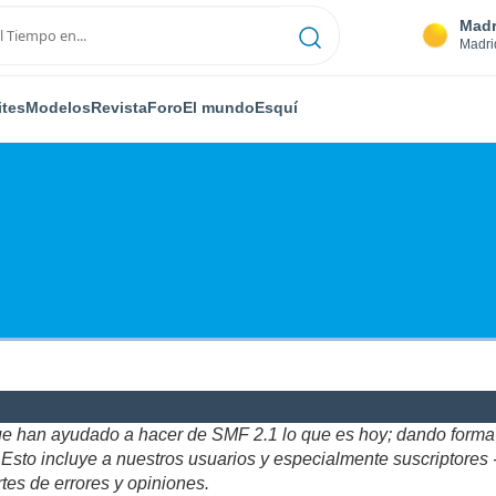
Madr
Madri
ites
Modelos
Revista
Foro
El mundo
Esquí
ue han ayudado a hacer de SMF 2.1 lo que es hoy; dando forma y
to incluye a nuestros usuarios y especialmente suscriptores - gr
tes de errores y opiniones.