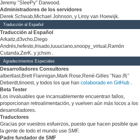
Jeremy "SleePy" Darwood.
Administradores de los servidores
Derek Schwab,Michael Johnson, y Liroy van Hoewijk.
Traducción al Español
Traducción al Español
Arkaitz,d3vcho,Diego
Andrés,hefesto,Irisado,luuuciano,snoopy_virtual,Ramón
Cutanda,ZerK, y jchsm .
Agradecimientos Especiales
Desarrolladores Consultores
albertlast,Brett Flannigan,Mark Rose,René-Gilles "Nao 尚"
Deberdt,tinoest, y todos los que han
colaborado en GitHub
.
Beta Tester
Los invaluables que incansablemente encuentran fallos,
proporcionan retroalimentación, y vuelven aún más locos a los
desarrolladores.
Traductores
Gracias por vuestros esfuerzos, puesto que hacen posible que
la gente de todo el mundo use SMF.
Padre fundador de SMF