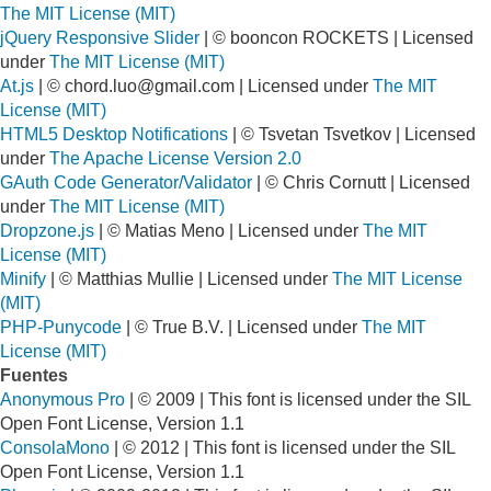
The MIT License (MIT)
jQuery Responsive Slider
| © booncon ROCKETS | Licensed
under
The MIT License (MIT)
At.js
| ©
chord.luo@gmail.com
| Licensed under
The MIT
License (MIT)
HTML5 Desktop Notifications
| © Tsvetan Tsvetkov | Licensed
under
The Apache License Version 2.0
GAuth Code Generator/Validator
| © Chris Cornutt | Licensed
under
The MIT License (MIT)
Dropzone.js
| © Matias Meno | Licensed under
The MIT
License (MIT)
Minify
| © Matthias Mullie | Licensed under
The MIT License
(MIT)
PHP-Punycode
| © True B.V. | Licensed under
The MIT
License (MIT)
Fuentes
Anonymous Pro
| © 2009 | This font is licensed under the SIL
Open Font License, Version 1.1
ConsolaMono
| © 2012 | This font is licensed under the SIL
Open Font License, Version 1.1