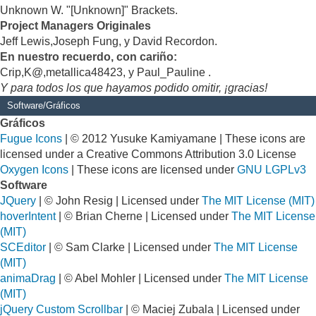
Unknown W. "[Unknown]" Brackets.
Project Managers Originales
Jeff Lewis,Joseph Fung, y David Recordon.
En nuestro recuerdo, con cariño:
Crip,K@,metallica48423, y Paul_Pauline .
Y para todos los que hayamos podido omitir, ¡gracias!
Software/Gráficos
Gráficos
Fugue Icons
| © 2012 Yusuke Kamiyamane | These icons are
licensed under a Creative Commons Attribution 3.0 License
Oxygen Icons
| These icons are licensed under
GNU LGPLv3
Software
JQuery
| © John Resig | Licensed under
The MIT License (MIT)
hoverIntent
| © Brian Cherne | Licensed under
The MIT License
(MIT)
SCEditor
| © Sam Clarke | Licensed under
The MIT License
(MIT)
animaDrag
| © Abel Mohler | Licensed under
The MIT License
(MIT)
jQuery Custom Scrollbar
| © Maciej Zubala | Licensed under