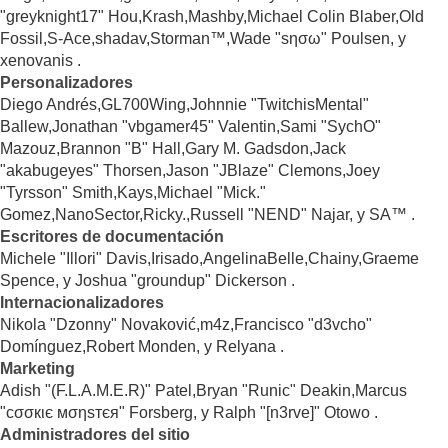
"greyknight17" Hou,Krash,Mashby,Michael Colin Blaber,Old
Fossil,S-Ace,shadav,Storman™,Wade "sησω" Poulsen, y
xenovanis .
Personalizadores
Diego Andrés,GL700Wing,Johnnie "TwitchisMental"
Ballew,Jonathan "vbgamer45" Valentin,Sami "SychO"
Mazouz,Brannon "B" Hall,Gary M. Gadsdon,Jack
"akabugeyes" Thorsen,Jason "JBlaze" Clemons,Joey
"Tyrsson" Smith,Kays,Michael "Mick."
Gomez,NanoSector,Ricky.,Russell "NEND" Najar, y SA™ .
Escritores de documentación
Michele "Illori" Davis,Irisado,AngelinaBelle,Chainy,Graeme
Spence, y Joshua "groundup" Dickerson .
Internacionalizadores
Nikola "Dzonny" Novaković,m4z,Francisco "d3vcho"
Domínguez,Robert Monden, y Relyana .
Marketing
Adish "(F.L.A.M.E.R)" Patel,Bryan "Runic" Deakin,Marcus
"cσσкιє мσηѕтєя" Forsberg, y Ralph "[n3rve]" Otowo .
Administradores del sitio