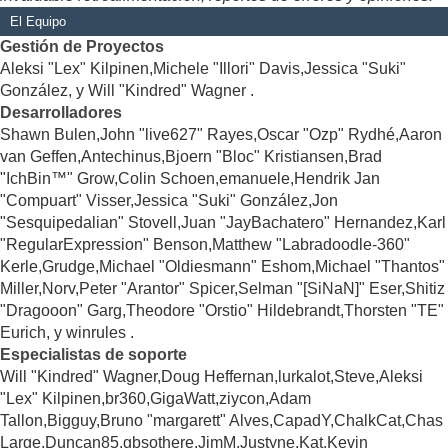
El Equipo
Gestión de Proyectos
Aleksi "Lex" Kilpinen,Michele "Illori" Davis,Jessica "Suki"
González, y Will "Kindred" Wagner .
Desarrolladores
Shawn Bulen,John "live627" Rayes,Oscar "Ozp" Rydhé,Aaron
van Geffen,Antechinus,Bjoern "Bloc" Kristiansen,Brad
"IchBin™" Grow,Colin Schoen,emanuele,Hendrik Jan
"Compuart" Visser,Jessica "Suki" González,Jon
"Sesquipedalian" Stovell,Juan "JayBachatero" Hernandez,Karl
"RegularExpression" Benson,Matthew "Labradoodle-360"
Kerle,Grudge,Michael "Oldiesmann" Eshom,Michael "Thantos"
Miller,Norv,Peter "Arantor" Spicer,Selman "[SiNaN]" Eser,Shitiz
"Dragooon" Garg,Theodore "Orstio" Hildebrandt,Thorsten "TE"
Eurich, y winrules .
Especialistas de soporte
Will "Kindred" Wagner,Doug Heffernan,lurkalot,Steve,Aleksi
"Lex" Kilpinen,br360,GigaWatt,ziycon,Adam
Tallon,Bigguy,Bruno "margarett" Alves,CapadY,ChalkCat,Chas
Large,Duncan85,gbsothere,JimM,Justyne,Kat,Kevin