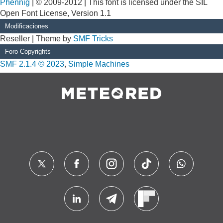
Phennig
| © 2009-2012 | This font is licensed under the SIL
Open Font License, Version 1.1
Modificaciones
Reseller | Theme by
SMF Tricks
Foro Copyrights
SMF 2.1.4 © 2023
,
Simple Machines