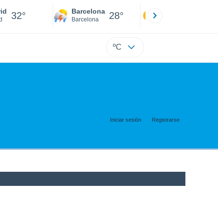
id
Barcelona
Sevilla
32°
28°
32°
d
Barcelona
Sevilla
ºC
Iniciar sesión
Registrarse