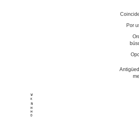
Coincide
Por u
Or
bús
Opc
Antigüed
me