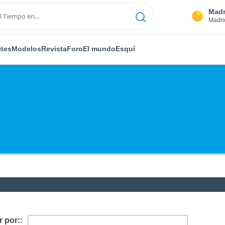
Madr
Madri
ites
Modelos
Revista
Foro
El mundo
Esquí
 por::