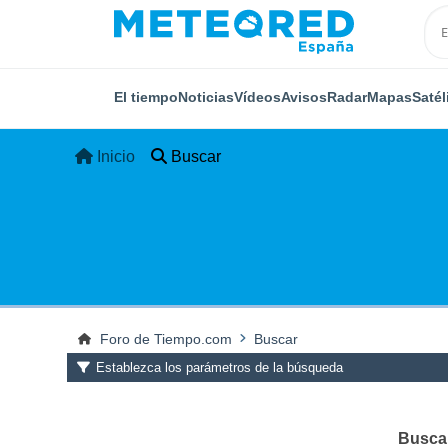
El tiempo
Noticias
Vídeos
Avisos
Radar
Mapas
Satél
Inicio
Buscar
Foro de Tiempo.com
Buscar
Establezca los parámetros de la búsqueda
Buscar