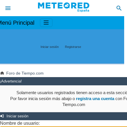
enú Principal
Iniciar sesión
Registrarse
Foro de Tiempo.com
¡Advertencia!
Solamente usuarios registrados tienen acceso a esta secci
Por favor inicia sesión más abajo o
registra una cuenta
con Fo
Tiempo.com
Iniciar sesión
Nombre de usuario: