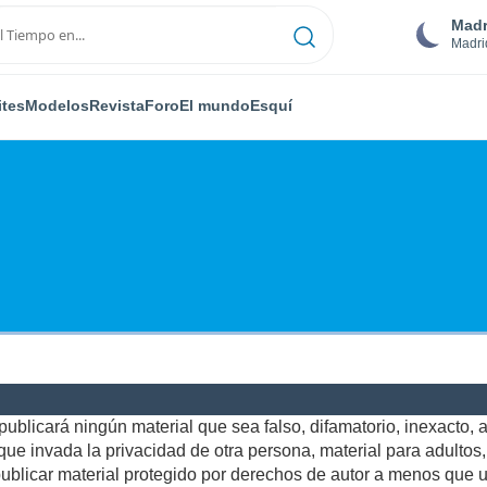
Madr
Madri
ites
Modelos
Revista
Foro
El mundo
Esquí
ublicará ningún material que sea falso, difamatorio, inexacto, ab
e invada la privacidad de otra persona, material para adultos, o
blicar material protegido por derechos de autor a menos que us