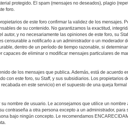
material protegido. El spam (mensajes no deseados), plagio (re
te foro.
propietarios de este foro confirmar la validez de los mensajes.
sables de su contenido. No garantizamos la exactitud, integrid
autor, y no necesariamente las opiniones de este foro, su Staff, 
censurable a notificarlo a un administrador o un moderador del 
urable, dentro de un período de tiempo razonable, si determina
r capaces de eliminar o modificar mensajes particulares de mane
nido de los mensajes que publica. Además, está de acuerdo en 
ado con este foro, su Staff, y sus subsidiarios. Los propietarios
a recabada en este servicio) en el supuesto de una queja forma
egir su nombre de usuario. Le aconsejamos que utilice un nombr
su contraseña a otra persona excepto a un administrador, para 
rsona bajo ningún concepto. Le recomendamos ENCARECIDAME
ta.