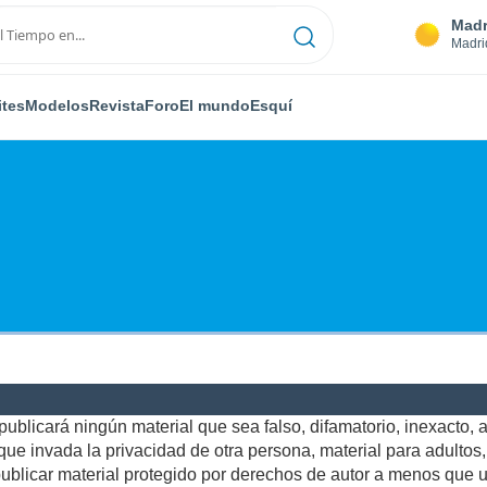
Madr
Madri
ites
Modelos
Revista
Foro
El mundo
Esquí
ublicará ningún material que sea falso, difamatorio, inexacto, ab
e invada la privacidad de otra persona, material para adultos, o
blicar material protegido por derechos de autor a menos que us