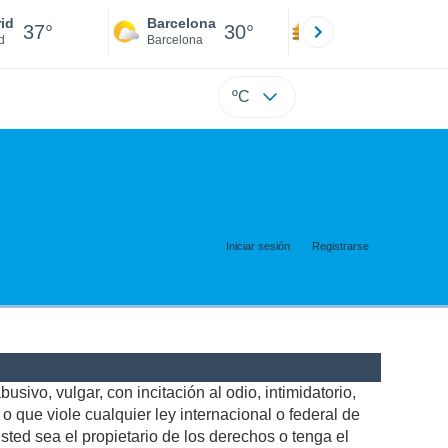
id
Barcelona
Sevilla
37°
30°
39°
d
Barcelona
Sevilla
ºC
Iniciar sesión
Registrarse
usivo, vulgar, con incitación al odio, intimidatorio,
 que viole cualquier ley internacional o federal de
ted sea el propietario de los derechos o tenga el