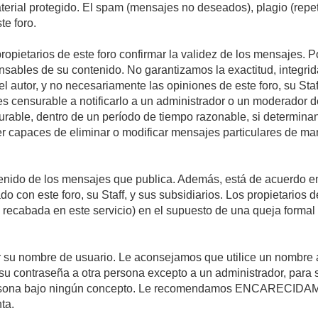
material protegido. El spam (mensajes no deseados), plagio (re
te foro.
propietarios de este foro confirmar la validez de los mensajes.
sables de su contenido. No garantizamos la exactitud, integrid
autor, y no necesariamente las opiniones de este foro, su Staff, 
censurable a notificarlo a un administrador o un moderador del 
urable, dentro de un período de tiempo razonable, si determina
r capaces de eliminar o modificar mensajes particulares de mane
nido de los mensajes que publica. Además, está de acuerdo en 
ado con este foro, su Staff, y sus subsidiarios. Los propietarios
a recabada en este servicio) en el supuesto de una queja forma
egir su nombre de usuario. Le aconsejamos que utilice un nombr
su contraseña a otra persona excepto a un administrador, para 
rsona bajo ningún concepto. Le recomendamos ENCARECIDAME
ta.