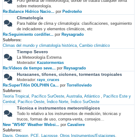
Foro general de meteorología, donde se tratará cualquier tema
sobre meteorología.
Re:Balance Hidrico Nacio...
por
Pedroteño
Climatología
Para hablar de clima y climatología: clasificaciones, seguimiento
de indicadores y elementos climáticos, etc
Re:Seguimiento cordiller...
por
Reysagrado
Subforos
Climas del mundo y climatología histórica
Cambio climático
Tiempo Severo
La Meteorología Extrema
Moderador:
Kazatormentas
Re:Vídeos de tiempo seve...
por
Reysagrado
Huracanes, tifones, ciclones, tormentas tropicales
Moderador:
rayo_cruces
Re:SuperTifón DOLPHIN Ca...
por
Torrelloviedo
Subforos
Teoría Tropical
Pacífico SurOeste
Australia
Atlántico
Pacífico Este y
Central
Pacífico Oeste
Índico Norte
Índico SurOeste
Técnica e instrumentos meteorológicos
Todo lo relativo a los instrumentos de medición, técnicas y
trucos, formas de uso, compra-venta, consejos...
New "WS40" Weather Websi...
por
Cavaliere
Subforos
Davis
Oregon
PCE
Lacrosse
Otros Instrumentos/Estaciones