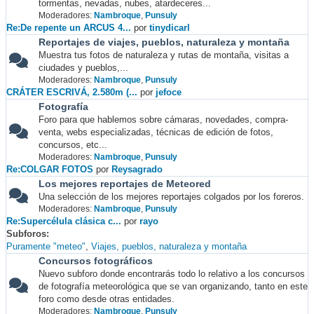
tormentas, nevadas, nubes, atardeceres...
Moderadores:
Nambroque
,
Punsuly
Re:De repente un ARCUS 4...
por
tinydicarl
Reportajes de viajes, pueblos, naturaleza y montaña
Muestra tus fotos de naturaleza y rutas de montaña, visitas a
ciudades y pueblos,...
Moderadores:
Nambroque
,
Punsuly
CRÁTER ESCRIVÁ, 2.580m (...
por
jefoce
Fotografía
Foro para que hablemos sobre cámaras, novedades, compra-
venta, webs especializadas, técnicas de edición de fotos,
concursos, etc...
Moderadores:
Nambroque
,
Punsuly
Re:COLGAR FOTOS
por
Reysagrado
Los mejores reportajes de Meteored
Una selección de los mejores reportajes colgados por los foreros.
Moderadores:
Nambroque
,
Punsuly
Re:Supercélula clásica c...
por
rayo
Subforos
Puramente "meteo"
Viajes, pueblos, naturaleza y montaña
Concursos fotográficos
Nuevo subforo donde encontrarás todo lo relativo a los concursos
de fotografía meteorológica que se van organizando, tanto en este
foro como desde otras entidades.
Moderadores:
Nambroque
,
Punsuly