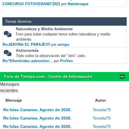
CONCURSO FOTOVERANO'2021
por
Nambroque
Temas diversos
Naturaleza y Medio Ambiente
Foro para tratar cualquier tema sobre naturaleza y medio
ambiente.
Re:ADIVINA EL PARAJE!!!!
por
avispa
Astronomía
Todo sobre la observación del "otro" cielo.
Re:*Efemérides astronómi...
por
PolVen
Foro de Tiempo.com - Centro de Información
Mensajes
recientes
Mensaje
Autor
Re:Islas Canarias. Agosto de 2026.
Texeda79
Re:Islas Canarias. Agosto de 2026.
Texeda79
Re:Islas Canarias. Agosto de 2026.
Texeda79