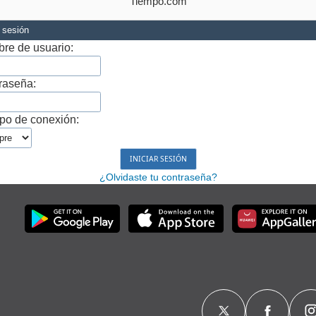
Tiempo.com
r sesión
re de usuario:
raseña:
po de conexión:
¿Olvidaste tu contraseña?