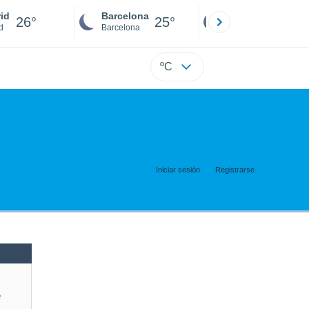
id
Barcelona
Sevilla
26°
25°
25°
d
Barcelona
Sevilla
ºC
Iniciar sesión
Registrarse
e