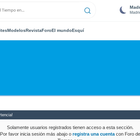
Madr
Madri
ites
Modelos
Revista
Foro
El mundo
Esquí
tencia!
Solamente usuarios registrados tienen acceso a esta sección.
Por favor inicia sesión más abajo o
registra una cuenta
con Foro d