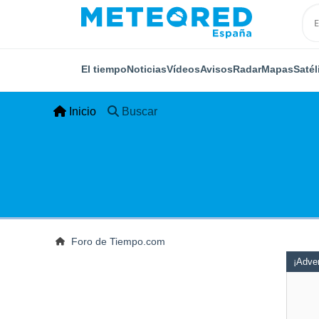
El tiempo
Noticias
Vídeos
Avisos
Radar
Mapas
Satél
Inicio
Buscar
Foro de Tiempo.com
¡Adver