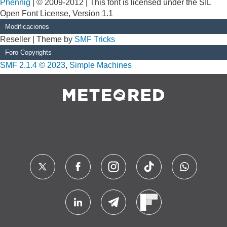
Phennig
| © 2009-2012 | This font is licensed under the SIL
Open Font License, Version 1.1
Modificaciones
Reseller | Theme by
SMF Tricks
Foro Copyrights
SMF 2.1.4 © 2023
,
Simple Machines