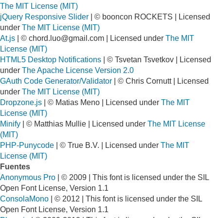
The MIT License (MIT)
jQuery Responsive Slider
| © booncon ROCKETS | Licensed
under
The MIT License (MIT)
At.js
| ©
chord.luo@gmail.com
| Licensed under
The MIT
License (MIT)
HTML5 Desktop Notifications
| © Tsvetan Tsvetkov | Licensed
under
The Apache License Version 2.0
GAuth Code Generator/Validator
| © Chris Cornutt | Licensed
under
The MIT License (MIT)
Dropzone.js
| © Matias Meno | Licensed under
The MIT
License (MIT)
Minify
| © Matthias Mullie | Licensed under
The MIT License
(MIT)
PHP-Punycode
| © True B.V. | Licensed under
The MIT
License (MIT)
Fuentes
Anonymous Pro
| © 2009 | This font is licensed under the SIL
Open Font License, Version 1.1
ConsolaMono
| © 2012 | This font is licensed under the SIL
Open Font License, Version 1.1