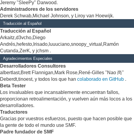
Jeremy "SleePy" Darwood.
Administradores de los servidores
Derek Schwab,Michael Johnson, y Liroy van Hoewijk.
Traducción al Español
Traducción al Español
Arkaitz,d3vcho,Diego
Andrés,hefesto,Irisado,luuuciano,snoopy_virtual,Ramón
Cutanda,ZerK, y jchsm .
Agradecimientos Especiales
Desarrolladores Consultores
albertlast,Brett Flannigan,Mark Rose,René-Gilles "Nao 尚"
Deberdt,tinoest, y todos los que han
colaborado en GitHub
.
Beta Tester
Los invaluables que incansablemente encuentran fallos,
proporcionan retroalimentación, y vuelven aún más locos a los
desarrolladores.
Traductores
Gracias por vuestros esfuerzos, puesto que hacen posible que
la gente de todo el mundo use SMF.
Padre fundador de SMF