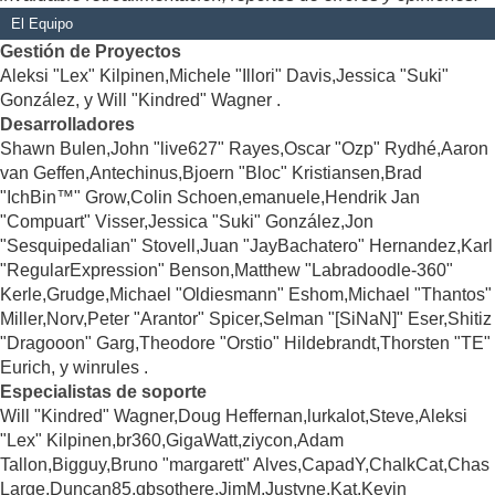
El Equipo
Gestión de Proyectos
Aleksi "Lex" Kilpinen,Michele "Illori" Davis,Jessica "Suki"
González, y Will "Kindred" Wagner .
Desarrolladores
Shawn Bulen,John "live627" Rayes,Oscar "Ozp" Rydhé,Aaron
van Geffen,Antechinus,Bjoern "Bloc" Kristiansen,Brad
"IchBin™" Grow,Colin Schoen,emanuele,Hendrik Jan
"Compuart" Visser,Jessica "Suki" González,Jon
"Sesquipedalian" Stovell,Juan "JayBachatero" Hernandez,Karl
"RegularExpression" Benson,Matthew "Labradoodle-360"
Kerle,Grudge,Michael "Oldiesmann" Eshom,Michael "Thantos"
Miller,Norv,Peter "Arantor" Spicer,Selman "[SiNaN]" Eser,Shitiz
"Dragooon" Garg,Theodore "Orstio" Hildebrandt,Thorsten "TE"
Eurich, y winrules .
Especialistas de soporte
Will "Kindred" Wagner,Doug Heffernan,lurkalot,Steve,Aleksi
"Lex" Kilpinen,br360,GigaWatt,ziycon,Adam
Tallon,Bigguy,Bruno "margarett" Alves,CapadY,ChalkCat,Chas
Large,Duncan85,gbsothere,JimM,Justyne,Kat,Kevin