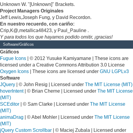
Unknown W. "[Unknown]" Brackets.
Project Managers Originales
Jeff Lewis,Joseph Fung, y David Recordon.
En nuestro recuerdo, con cariño:
Crip,K@,metallica48423, y Paul_Pauline .
Y para todos los que hayamos podido omitir, ¡gracias!
Software/Gráficos
Gráficos
Fugue Icons
| © 2012 Yusuke Kamiyamane | These icons are
licensed under a Creative Commons Attribution 3.0 License
Oxygen Icons
| These icons are licensed under
GNU LGPLv3
Software
JQuery
| © John Resig | Licensed under
The MIT License (MIT)
hoverIntent
| © Brian Cherne | Licensed under
The MIT License
(MIT)
SCEditor
| © Sam Clarke | Licensed under
The MIT License
(MIT)
animaDrag
| © Abel Mohler | Licensed under
The MIT License
(MIT)
jQuery Custom Scrollbar
| © Maciej Zubala | Licensed under