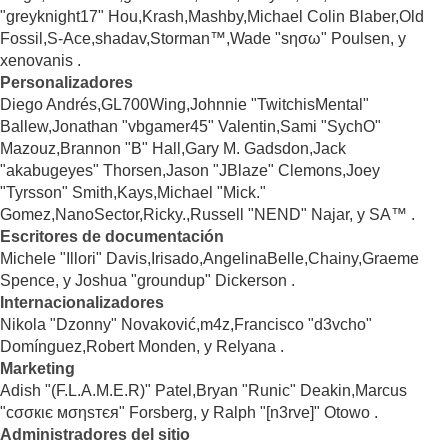
"greyknight17" Hou,Krash,Mashby,Michael Colin Blaber,Old
Fossil,S-Ace,shadav,Storman™,Wade "sησω" Poulsen, y
xenovanis .
Personalizadores
Diego Andrés,GL700Wing,Johnnie "TwitchisMental"
Ballew,Jonathan "vbgamer45" Valentin,Sami "SychO"
Mazouz,Brannon "B" Hall,Gary M. Gadsdon,Jack
"akabugeyes" Thorsen,Jason "JBlaze" Clemons,Joey
"Tyrsson" Smith,Kays,Michael "Mick."
Gomez,NanoSector,Ricky.,Russell "NEND" Najar, y SA™ .
Escritores de documentación
Michele "Illori" Davis,Irisado,AngelinaBelle,Chainy,Graeme
Spence, y Joshua "groundup" Dickerson .
Internacionalizadores
Nikola "Dzonny" Novaković,m4z,Francisco "d3vcho"
Domínguez,Robert Monden, y Relyana .
Marketing
Adish "(F.L.A.M.E.R)" Patel,Bryan "Runic" Deakin,Marcus
"cσσкιє мσηѕтєя" Forsberg, y Ralph "[n3rve]" Otowo .
Administradores del sitio