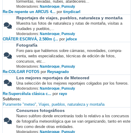
tormentas, nevadas, nubes, atardeceres...
Moderadores:
Nambroque
,
Punsuly
Re:De repente un ARCUS 4...
por
tinydicarl
Reportajes de viajes, pueblos, naturaleza y montaña
Muestra tus fotos de naturaleza y rutas de montaña, visitas a
ciudades y pueblos,...
Moderadores:
Nambroque
,
Punsuly
CRÁTER ESCRIVÁ, 2.580m (...
por
jefoce
Fotografía
Foro para que hablemos sobre cámaras, novedades, compra-
venta, webs especializadas, técnicas de edición de fotos,
concursos, etc...
Moderadores:
Nambroque
,
Punsuly
Re:COLGAR FOTOS
por
Reysagrado
Los mejores reportajes de Meteored
Una selección de los mejores reportajes colgados por los foreros.
Moderadores:
Nambroque
,
Punsuly
Re:Supercélula clásica c...
por
rayo
Subforos
Puramente "meteo"
Viajes, pueblos, naturaleza y montaña
Concursos fotográficos
Nuevo subforo donde encontrarás todo lo relativo a los concursos
de fotografía meteorológica que se van organizando, tanto en este
foro como desde otras entidades.
Moderadores:
Nambroque
,
Punsuly