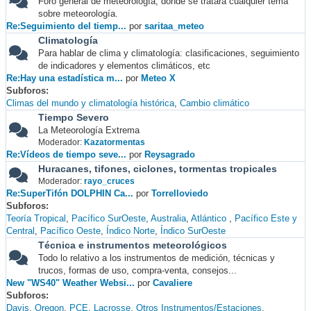
Foro general de meteorología, donde se tratará cualquier tema
sobre meteorología.
Re:Seguimiento del tiemp...
por
saritaa_meteo
Climatología
Para hablar de clima y climatología: clasificaciones, seguimiento
de indicadores y elementos climáticos, etc
Re:Hay una estadística m...
por
Meteo X
Subforos
Climas del mundo y climatología histórica
Cambio climático
Tiempo Severo
La Meteorología Extrema
Moderador:
Kazatormentas
Re:Vídeos de tiempo seve...
por
Reysagrado
Huracanes, tifones, ciclones, tormentas tropicales
Moderador:
rayo_cruces
Re:SuperTifón DOLPHIN Ca...
por
Torrelloviedo
Subforos
Teoría Tropical
Pacífico SurOeste
Australia
Atlántico
Pacífico Este y
Central
Pacífico Oeste
Índico Norte
Índico SurOeste
Técnica e instrumentos meteorológicos
Todo lo relativo a los instrumentos de medición, técnicas y
trucos, formas de uso, compra-venta, consejos...
New "WS40" Weather Websi...
por
Cavaliere
Subforos
Davis
Oregon
PCE
Lacrosse
Otros Instrumentos/Estaciones