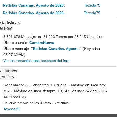
Re:Islas Canarias. Agosto de 2026.
Texeda79
Re:Islas Canarias. Agosto de 2026.
Texeda79
stadísticas
el Foro
3,601,678 Mensajes en 81,903 Temas por 23,215 Usuarios -
Último usuario:
CumbreNueva
Último mensaje:
"
Re:Islas Canarias. Agost...
"
(
Hoy
a las
05:07:32 AM)
Ver los mensajes más recientes del foro.
Usuarios
en línea
Conectado:
535 Visitantes, 1 Usuario - Máximo en linea hoy:
707
- Máximo en linea siempre: 19,147 (Viernes 24 Abril 2026
14:01:22 PM)
Usuarios activos en los últimos 15 minutos:
Texeda79